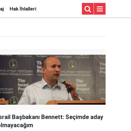
aj
Hak İhlalleri
İsrail Başbakanı Bennett: Seçimde aday
olmayacağım