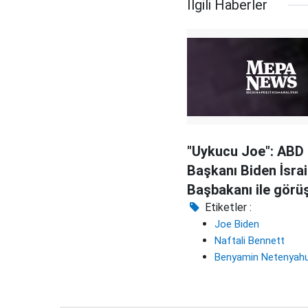
İlgili Haberler
"Uykucu Joe": ABD
Başkanı Biden İsrai
Başbakanı ile görü
uyukladı
Etiketler :
Joe Biden
Naftali Bennett
Benyamin Netenyah