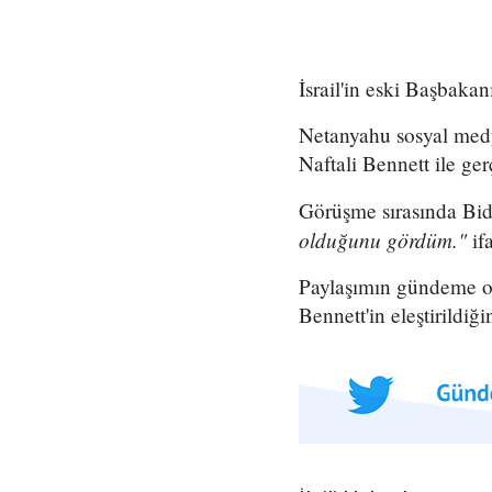
İsrail'in eski Başbaka
Netanyahu sosyal medy
Naftali Bennett ile ge
Görüşme sırasında Bid
olduğunu gördüm."
ifa
Paylaşımın gündeme ot
Bennett'in eleştirildiğ