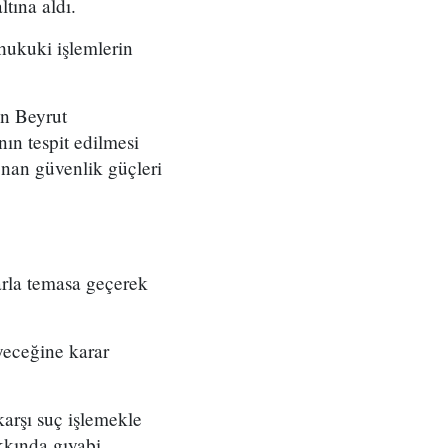
tına aldı.
 hukuki işlemlerin
in Beyrut
ın tespit edilmesi
nan güvenlik güçleri
rla temasa geçerek
yeceğine karar
karşı suç işlemekle
kkında gıyabi