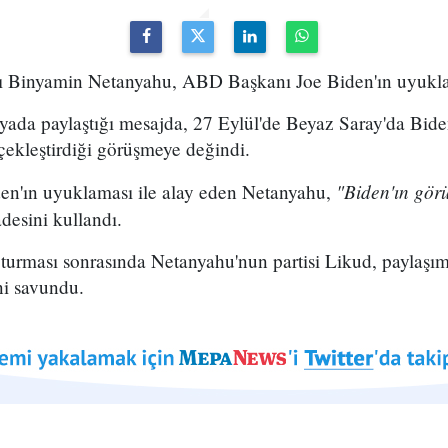
nı Binyamin Netanyahu, ABD Başkanı Joe Biden'ın uyuklama
ada paylaştığı mesajda, 27 Eylül'de Beyaz Saray'da Biden
rçekleştirdiği görüşmeye değindi.
"Biden'ın gör
en'ın uyuklaması ile alay eden Netanyahu,
desini kullandı.
urması sonrasında Netanyahu'nun partisi Likud, paylaşım
ini savundu.