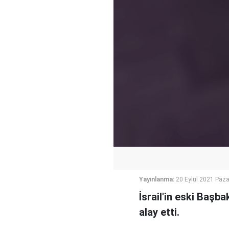
Yayınlanma:
20 Eylül 2021 Paza
İsrail'in eski Başb
alay etti.