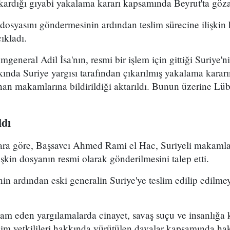
kardığı gıyabi yakalama kararı kapsamında Beyrut'ta gözal
e dosyasını göndermesinin ardından teslim sürecine ilişkin
ıkladı.
general Adil İsa'nın, resmi bir işlem için gittiği Suriye'n
ında Suriye yargısı tarafından çıkarılmış yakalama kararın
n makamlarına bildirildiği aktarıldı. Bunun üzerine Lüb
ldı
ara göre, Başsavcı Ahmed Rami el Hac, Suriyeli makamla
lişkin dosyanın resmi olarak gönderilmesini talep etti.
n ardından eski generalin Suriye'ye teslim edilip edilme
vam eden yargılamalarda cinayet, savaş suçu ve insanlığa 
rejim yetkilileri hakkında yürütülen davalar kapsamında ha