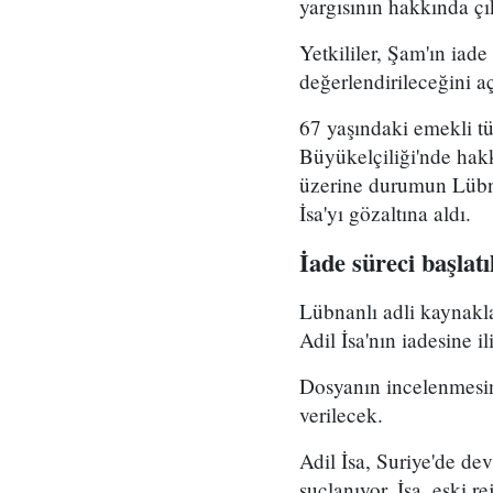
yargısının hakkında çı
Yetkililer, Şam'ın iad
değerlendirileceğini aç
67 yaşındaki emekli tüm
Büyükelçiliği'nde hakk
üzerine durumun Lübna
İsa'yı gözaltına aldı.
İade süreci başlatı
Lübnanlı adli kaynakl
Adil İsa'nın iadesine i
Dosyanın incelenmesini
verilecek.
Adil İsa, Suriye'de de
suçlanıyor. İsa, eski 