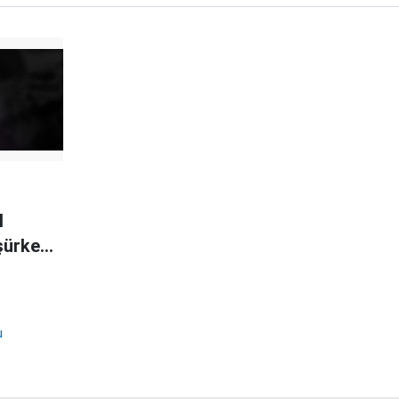
l
şürken
u