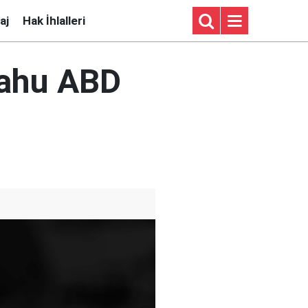
aj
Hak İhlalleri
yahu ABD