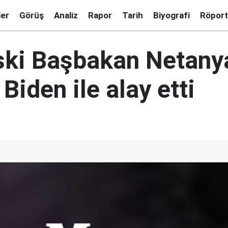
ler
Görüş
Analiz
Rapor
Tarih
Biyografi
Röport
 Eski Başbakan Netan
Biden ile alay etti