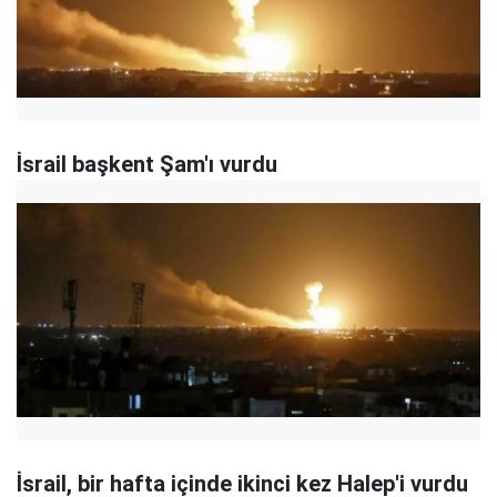
İsrail başkent Şam'ı vurdu
İsrail, bir hafta içinde ikinci kez Halep'i vurdu