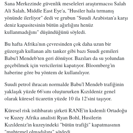
Sana Merkezinde güvenlik meseleleri araştırmacısı Salah
Ali Salah, Middle East Eye'a, "Husiler hala tırmanış
yönünde ilerliyor" dedi ve grubun "Suudi Arabistan'a karşı
deniz kapasitesinin bütün ağırlığını henüz
kullanmadığını" düşündüğünü söyledi.
Bu hafta Afrika'nın çevresinden çok daha uzun bir
güzergah kullanan altı tanker gibi bazı Suudi gemileri
Babu'l Mendeb'ten geri dönüyor. Bazıları da su yolundan
geçebilmek için vericilerini kapatıyor. Bloomberg'in
haberine göre bu yöntem de kullanılıyor.
Suudi petrol ihracatı normalde Babu'l Mendeb trafiğinin
yaklaşık yüzde 66'sını oluştururken Kızıldeniz genel
olarak küresel ticaretin yüzde 10 ila 12'sini taşıyor.
Küresel risk istihbaratı şirketi RANE'in kıdemli Ortadoğu
ve Kuzey Afrika analisti Ryan Bohl, Husilerin
Kızıldeniz'in kuzeyindeki "bütün trafiği" kapatmasının
"muhtemel olmadığını" söyledi.