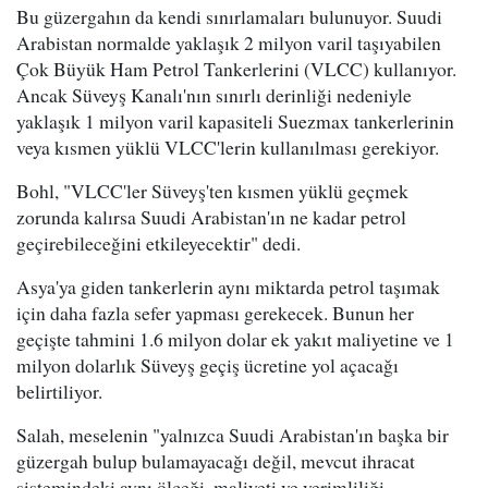
Bu güzergahın da kendi sınırlamaları bulunuyor. Suudi
Arabistan normalde yaklaşık 2 milyon varil taşıyabilen
Çok Büyük Ham Petrol Tankerlerini (VLCC) kullanıyor.
Ancak Süveyş Kanalı'nın sınırlı derinliği nedeniyle
yaklaşık 1 milyon varil kapasiteli Suezmax tankerlerinin
veya kısmen yüklü VLCC'lerin kullanılması gerekiyor.
Bohl, "VLCC'ler Süveyş'ten kısmen yüklü geçmek
zorunda kalırsa Suudi Arabistan'ın ne kadar petrol
geçirebileceğini etkileyecektir" dedi.
Asya'ya giden tankerlerin aynı miktarda petrol taşımak
için daha fazla sefer yapması gerekecek. Bunun her
geçişte tahmini 1.6 milyon dolar ek yakıt maliyetine ve 1
milyon dolarlık Süveyş geçiş ücretine yol açacağı
belirtiliyor.
Salah, meselenin "yalnızca Suudi Arabistan'ın başka bir
güzergah bulup bulamayacağı değil, mevcut ihracat
sistemindeki aynı ölçeği, maliyeti ve verimliliği