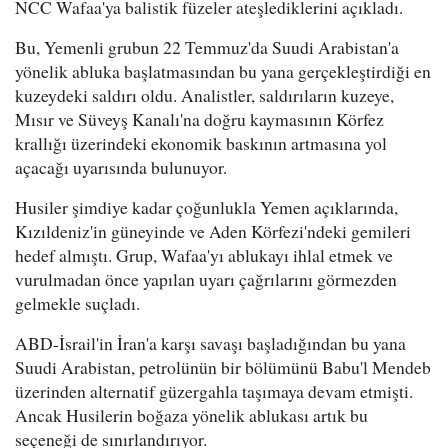
NCC Wafaa'ya balistik füzeler ateşlediklerini açıkladı.
Bu, Yemenli grubun 22 Temmuz'da Suudi Arabistan'a
yönelik abluka başlatmasından bu yana gerçekleştirdiği en
kuzeydeki saldırı oldu. Analistler, saldırıların kuzeye,
Mısır ve Süveyş Kanalı'na doğru kaymasının Körfez
krallığı üzerindeki ekonomik baskının artmasına yol
açacağı uyarısında bulunuyor.
Husiler şimdiye kadar çoğunlukla Yemen açıklarında,
Kızıldeniz'in güneyinde ve Aden Körfezi'ndeki gemileri
hedef almıştı. Grup, Wafaa'yı ablukayı ihlal etmek ve
vurulmadan önce yapılan uyarı çağrılarını görmezden
gelmekle suçladı.
ABD-İsrail'in İran'a karşı savaşı başladığından bu yana
Suudi Arabistan, petrolünün bir bölümünü Babu'l Mendeb
üzerinden alternatif güzergahla taşımaya devam etmişti.
Ancak Husilerin boğaza yönelik ablukası artık bu
seçeneği de sınırlandırıyor.