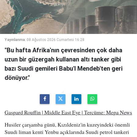
Yayınlanma:
08 Ağustos 2026 Cumartesi 16:28
"Bu hafta Afrika'nın çevresinden çok daha
uzun bir güzergah kullanan altı tanker gibi
bazı Suudi gemileri Babu'l Mendeb'ten geri
dönüyor."
Gaspard Rouffin | Middle East Eye | Tercüme: Mepa News
Husiler çarşamba günü, Kızıldeniz'in kuzeyindeki önemli
Suudi liman kenti Yenbu açıklarında Suudi petrol tankeri