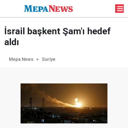
İsrail başkent Şam'ı hedef
aldı
Mepa News
>
Suriye