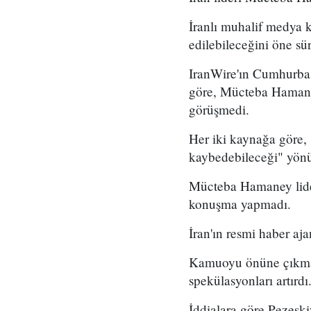
İranlı muhalif medya 
edilebileceğini öne sü
IranWire'ın Cumhurba
göre, Mücteba Hamaney
görüşmedi.
Her iki kaynağa göre,
kaybedebileceği" yönün
Mücteba Hamaney lide
konuşma yapmadı.
İran'ın resmi haber aj
Kamuoyu önüne çıkmam
spekülasyonları artırdı
İddialara göre Pezeşki