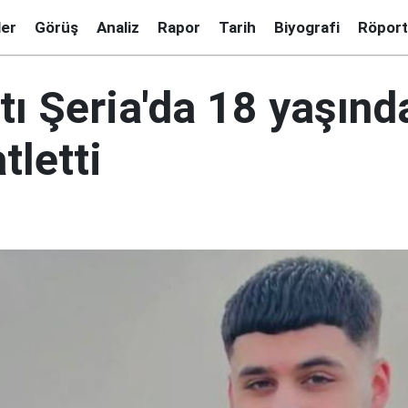
ler
Görüş
Analiz
Rapor
Tarih
Biyografi
Röport
atı Şeria'da 18 yaşınd
tletti