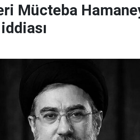
ideri Mücteba Hamane
 iddiası