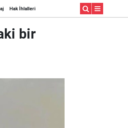
aj
Hak İhlalleri
aki bir