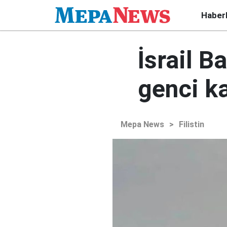
Haber
İsrail B
genci ka
Mepa News
>
Filistin