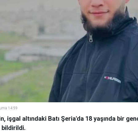
Cuma 14:59
nin, işgal altındaki Batı Şeria'da 18 yaşında bir ge
ildirildi.