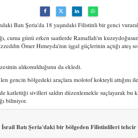
tındaki Batı Şeria'da 18 yaşındaki Filistinli bir genci vurarak
lığı, cuma günü erken saatlerde Ramallah'ın kuzeydoğus
zzeddin Ömer Hımeyda'nın işgal güçlerinin açtığı ateş s
zesinin alıkonulduğunu da ekledi.
ülen gencin bölgedeki araçlara molotof kokteyli attığını ile
e katlettiği sivilleri saldırı düzenlemekle suçlayarak bu k
ı biliniyor.
İsrail Batı Şeria'daki bir bölgeden Filistinlileri tehci