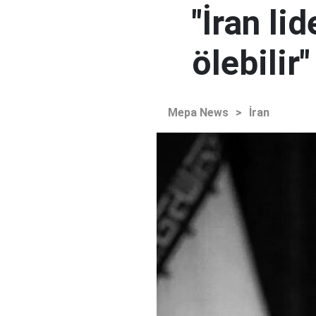
"İran l
ölebilir"
Mepa News
>
İran