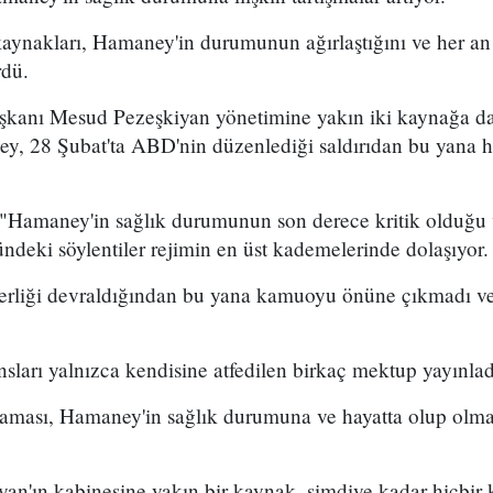
kaynakları, Hamaney'in durumunun ağırlaştığını ve her an
rdü.
şkanı Mesud Pezeşkiyan yönetimine yakın iki kaynağa da
, 28 Şubat'ta ABD'nin düzenlediği saldırıdan bu yana hi
 "Hamaney'in sağlık durumunun son derece kritik olduğu v
deki söylentiler rejimin en üst kademelerinde dolaşıyor.
rliği devraldığından bu yana kamuoyu önüne çıkmadı ve
ansları yalnızca kendisine atfedilen birkaç mektup yayınlad
ası, Hamaney'in sağlık durumuna ve hayatta olup olmad
.
yan'ın kabinesine yakın bir kaynak, şimdiye kadar hiçbir 