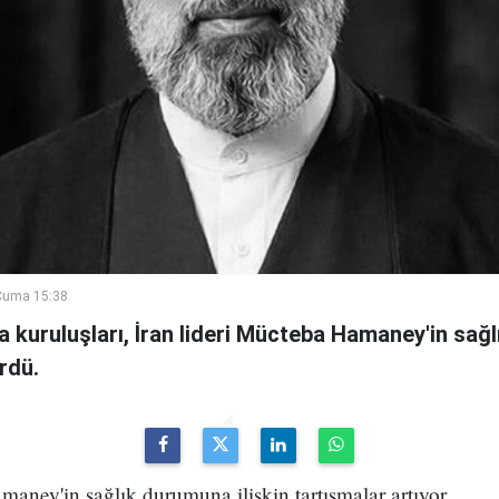
Cuma 15:38
a kuruluşları, İran lideri Mücteba Hamaney'in sa
rdü.
maney'in sağlık durumuna ilişkin tartışmalar artıyor.