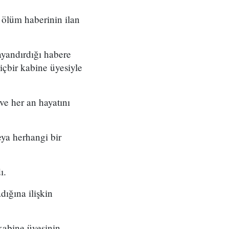
 ölüm haberinin ilan
yandırdığı habere
çbir kabine üyesiyle
e her an hayatını
ya herhangi bir
ı.
ığına ilişkin
kabine üyesinin