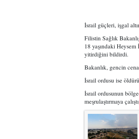
İsrail güçleri, işgal al
Filistin Sağlık Bakan
18 yaşındaki Heysem İ
yitirdiğini bildirdi.
Bakanlık, gencin cena
İsrail ordusu ise öldür
İsrail ordusunun bölged
meşrulaştırmaya çalıştığ