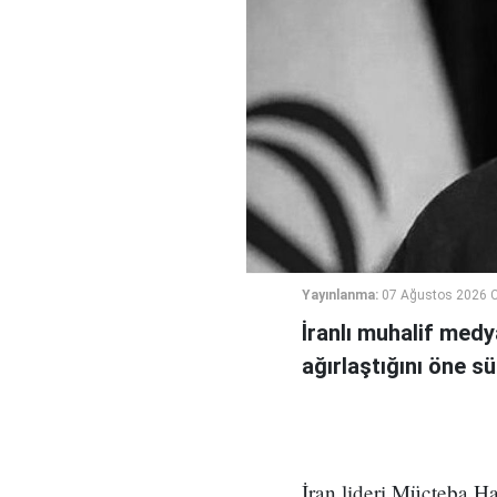
Yayınlanma:
07 Ağustos 2026 
İranlı muhalif medy
ağırlaştığını öne sü
İran lideri Mücteba Ha