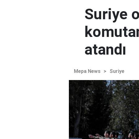
Suriye 
komutan
atandı
Mepa News
>
Suriye