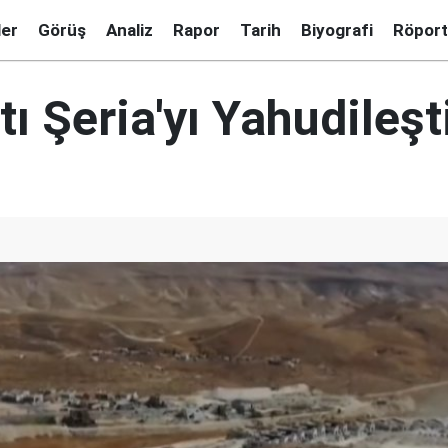
ler
Görüş
Analiz
Rapor
Tarih
Biyografi
Röport
atı Şeria'yı Yahudileşt