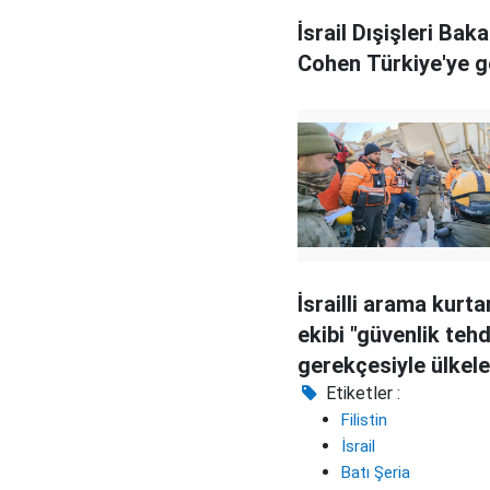
İsrail Dışişleri Baka
Cohen Türkiye'ye g
İsrailli arama kurt
ekibi "güvenlik tehd
gerekçesiyle ülkele
geri döndü
Etiketler :
Filistin
İsrail
Batı Şeria