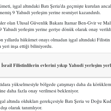
ükümeti, işgal altındaki Batı Şeria'da geçmişte kurulan anc
emiş 9 Yahudi yerleşim yerine resmiyet kazandırdı.
isimler olan Ulusal Güvenlik Bakanı Itamar Ben-Gvir ve Ma
 Yahudi yerleşim yerine geriye dönük olarak onay verildi
n yıllarda hükümet onayı olmadan işgal altındaki Filistin
yeri inşa ettiği biliniyordu.
İsrail Filistinlilerin evlerini yıkıp Yahudi yerleşim yer
iktidara yükselmesiyle bölgede çatışmayı daha da körükle
ine daha fazla onay verilmesi bekleniyor.
şgal altında oldukları gerekçesiyle Batı Şeria ve Doğu Ku
 dışı olarak tanımlıyor.