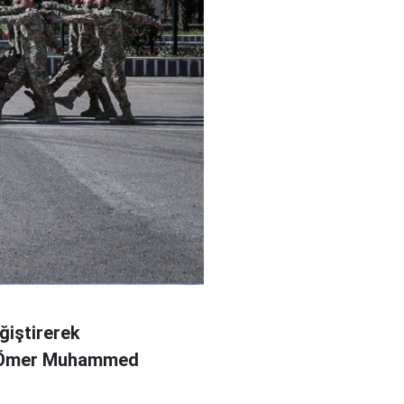
ğiştirerek
l Ömer Muhammed