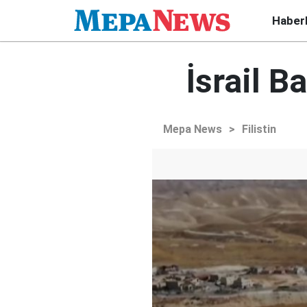
Haber
İsrail B
Mepa News
>
Filistin