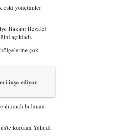
ak eski yönetimler
liye Bakanı Bezalel
ğini açıkladı.
 bölgelerine çok
leri inşa ediyor
me ihtimali bulunan
düs'te kurulan Yahudi