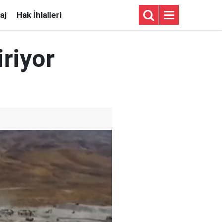
aj
Hak İhlalleri
iriyor