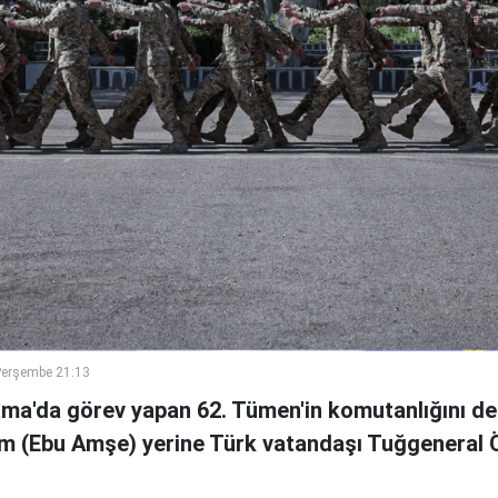
Perşembe 21:13
ama'da görev yapan 62. Tümen'in komutanlığını de
m (Ebu Amşe) yerine Türk vatandaşı Tuğgenera