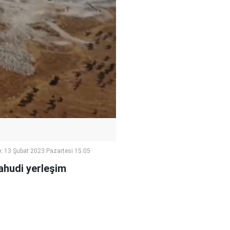
:
13 Şubat 2023 Pazartesi 15:05
Yahudi yerleşim