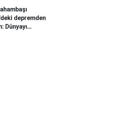
 hahambaşı
'deki depremden
: Dünyayı
yecek