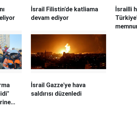
nı
İsrail Filistin'de katliama
İsrailli
eliyor
devam ediyor
Türkiye
memnun
temizle
arma
İsrail Gazze'ye hava
idi"
saldırısı düzenledi
rine