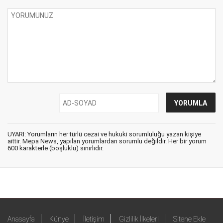
UYARI: Yorumların her türlü cezai ve hukuki sorumluluğu yazan kişiye
aittir. Mepa News, yapılan yorumlardan sorumlu değildir. Her bir yorum
600 karakterle (boşluklu) sınırlıdır.
Anasayfa
Künye
İletişim
Gizlilik İlkeleri
Sitene Ekle