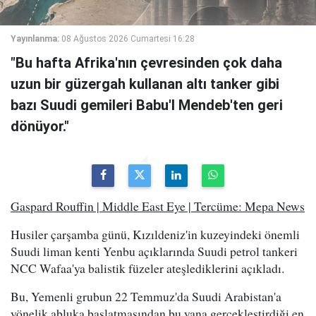
Yayınlanma:
08 Ağustos 2026 Cumartesi 16:28
"Bu hafta Afrika'nın çevresinden çok daha
uzun bir güzergah kullanan altı tanker gibi
bazı Suudi gemileri Babu'l Mendeb'ten geri
dönüyor."
Gaspard Rouffin | Middle East Eye | Tercüme: Mepa News
Husiler çarşamba günü, Kızıldeniz'in kuzeyindeki önemli
Suudi liman kenti Yenbu açıklarında Suudi petrol tankeri
NCC Wafaa'ya balistik füzeler ateşlediklerini açıkladı.
Bu, Yemenli grubun 22 Temmuz'da Suudi Arabistan'a
yönelik abluka başlatmasından bu yana gerçekleştirdiği en