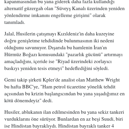
kapanmasından bu yana giderek daha fazla kullandığı
alternatif güzergah olan "Süveyş Kanalı üzerinden yeniden
yönlendirme imkanını engelleme girişimi" olarak
tanımladı.
Jalal, Husilerin çatışmayı Kızıldeniz'in daha kuzeyine
doğru genişletme tehdidinde bulunmasının iki nedeni
olduğunu savunuyor. Dışarıda bu hamlenin İran'ın
Hürmüz Boğazı konusundaki "pazarlık gücünü" artırmayı
amaçladığını, içeride ise "Riyad üzerindeki zorlayıcı
baskıyı yeniden tesis etmeyi" hedeflediğini söyledi.
Gemi takip şirketi Kpler'de analist olan Matthew Wright
bu hafta BBC'ye, "Ham petrol ticaretine yönelik tehdit
açısından bu krizin başlangıcından bu yana yaşadığımız en
kötü dönemdeyiz" dedi.
Husiler, ablukanın ilan edilmesinden bu yana sekiz tankeri
vurduklarını öne sürüyor. Bunlardan en az beşi Suudi, biri
ise Hindistan bayraklıydı. Hindistan bayraklı tanker 4