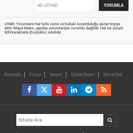
UYARI: Yorumların her türlü cezai ve hukuki sorumluluğu yazan kişiye
aittir. Mepa News, yapılan yorumlardan sorumlu değildir. Her bir yorum
600 karakterle (boşluklu) sınırlıdır.
Anasayfa
Künye
İletişim
Gizlilik İlkeleri
Sitene Ekle