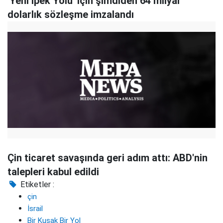
'Yeni İpek Yolu' için şimdiden 64 milyar
dolarlık sözleşme imzalandı
Çin ticaret savaşında geri adım attı: ABD'nin
talepleri kabul edildi
Etiketler :
çin
İsrail
Bir Kuşak Bir Yol