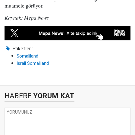
muamele görüyor.
Kaynak: Mepa News
Etiketler :
Somaliland
İsrail Somaliland
HABERE
YORUM KAT