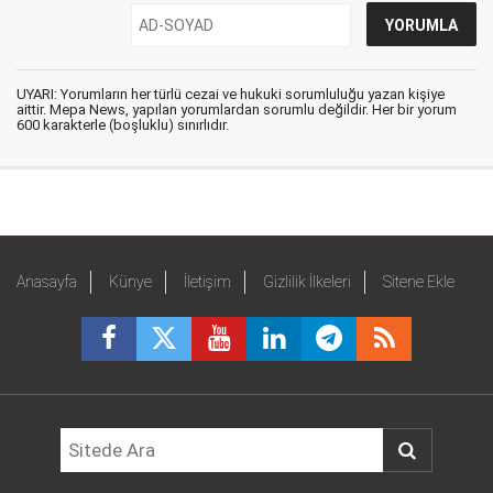
UYARI: Yorumların her türlü cezai ve hukuki sorumluluğu yazan kişiye
aittir. Mepa News, yapılan yorumlardan sorumlu değildir. Her bir yorum
600 karakterle (boşluklu) sınırlıdır.
Anasayfa
Künye
İletişim
Gizlilik İlkeleri
Sitene Ekle