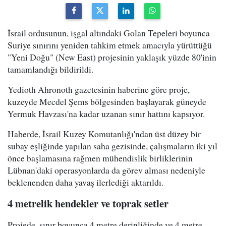
İsrail ordusunun, işgal altındaki Golan Tepeleri boyunca
Suriye sınırını yeniden tahkim etmek amacıyla yürüttüğü
"Yeni Doğu" (New East) projesinin yaklaşık yüzde 80'inin
tamamlandığı bildirildi.
Yedioth Ahronoth gazetesinin haberine göre proje,
kuzeyde Mecdel Şems bölgesinden başlayarak güneyde
Yermuk Havzası'na kadar uzanan sınır hattını kapsıyor.
Haberde, İsrail Kuzey Komutanlığı'ndan üst düzey bir
subay eşliğinde yapılan saha gezisinde, çalışmaların iki yıl
önce başlamasına rağmen mühendislik birliklerinin
Lübnan'daki operasyonlarda da görev alması nedeniyle
beklenenden daha yavaş ilerlediği aktarıldı.
4 metrelik hendekler ve toprak setler
Projede, sınır boyunca 4 metre derinliğinde ve 4 metre