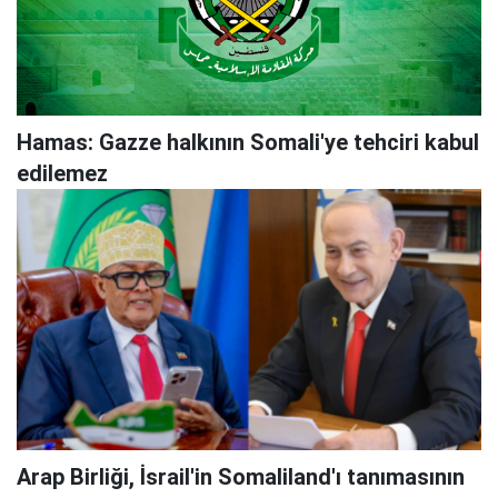
Hamas: Gazze halkının Somali'ye tehciri kabul
edilemez
Arap Birliği, İsrail'in Somaliland'ı tanımasının