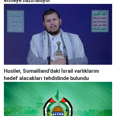
etmeye hazırlanıyor
Husiler, Somaliland'daki İsrail varlıklarını
hedef alacakları tehdidinde bulundu