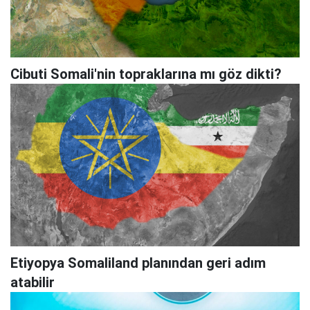
Cibuti Somali'nin topraklarına mı göz dikti?
Etiyopya Somaliland planından geri adım
atabilir