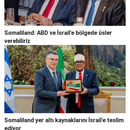
Somaliland: ABD ve İsrail'e bölgede üsler
verebiliriz
Somaliland yer altı kaynaklarını İsrail'e teslim
ediyor