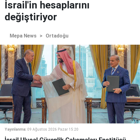
İsrail'in hesaplarını
değiştiriyor
Mepa News
>
Ortadoğu
Yayınlanma:
09 Ağustos 2026 Pazar 15:20