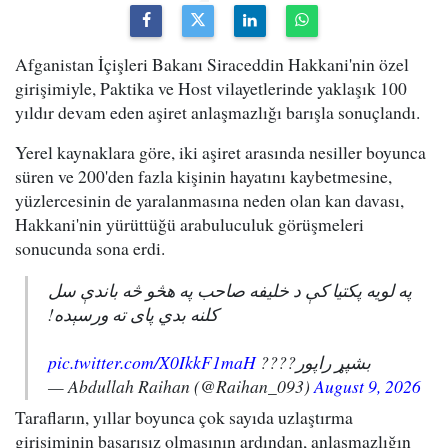
Afganistan İçişleri Bakanı Siraceddin Hakkani'nin özel
girişimiyle, Paktika ve Host vilayetlerinde yaklaşık 100
yıldır devam eden aşiret anlaşmazlığı barışla sonuçlandı.
Yerel kaynaklara göre, iki aşiret arasında nesiller boyunca
süren ve 200'den fazla kişinin hayatını kaybetmesine,
yüzlercesinin de yaralanmasına neden olan kan davası,
Hakkani'nin yürüttüğü arabuluculuk görüşmeleri
sonucunda sona erdi.
په لویه پکتیا کې د خلیفه صاحب په هڅو څه باندې سل
کلنه بدي پای ته ورسېده!
pic.twitter.com/X0IkkF1maH
بشپړ راپور????
— Abdullah Raihan (@Raihan_093)
August 9, 2026
Tarafların, yıllar boyunca çok sayıda uzlaştırma
girişiminin başarısız olmasının ardından, anlaşmazlığın