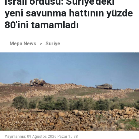
İsrail ordusu: Suriye'deki
yeni savunma hattının yüzde
80'ini tamamladı
Mepa News
>
Suriye
Yayınlanma:
09 Ağustos 2026 Pazar 15:38