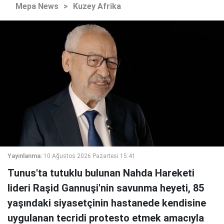
Mepa News
>
Kuzey Afrika
Yayınlanma:
10 Ağustos 2026 Pazartesi 15:41
Tunus'ta tutuklu bulunan Nahda Hareketi
lideri Raşid Gannuşi'nin savunma heyeti, 85
yaşındaki siyasetçinin hastanede kendisine
uygulanan tecridi protesto etmek amacıyla