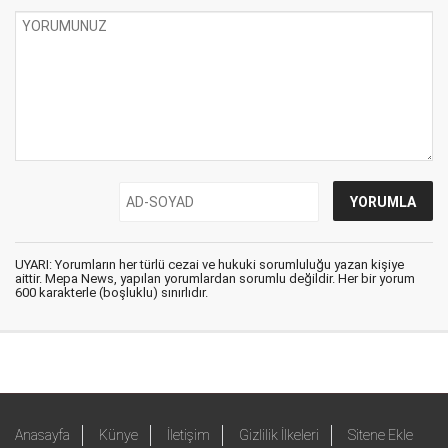
UYARI: Yorumların her türlü cezai ve hukuki sorumluluğu yazan kişiye
aittir. Mepa News, yapılan yorumlardan sorumlu değildir. Her bir yorum
600 karakterle (boşluklu) sınırlıdır.
Anasayfa
Künye
İletişim
Gizlilik İlkeleri
Sitene Ekle