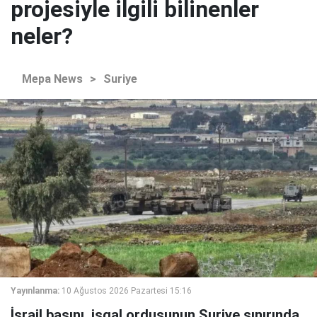
projesiyle ilgili bilinenler
neler?
Mepa News
>
Suriye
Yayınlanma:
10 Ağustos 2026 Pazartesi 15:16
İsrail basını, işgal ordusunun Suriye sınırında