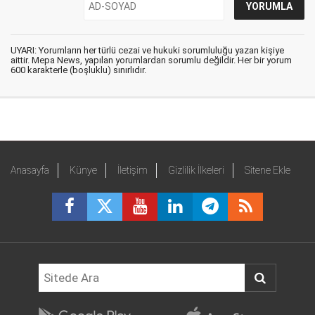
UYARI: Yorumların her türlü cezai ve hukuki sorumluluğu yazan kişiye
aittir. Mepa News, yapılan yorumlardan sorumlu değildir. Her bir yorum
600 karakterle (boşluklu) sınırlıdır.
Anasayfa
Künye
İletişim
Gizlilik İlkeleri
Sitene Ekle