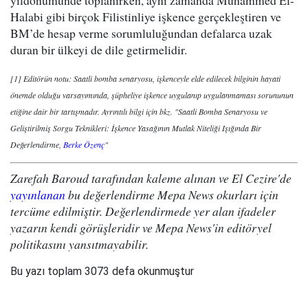
yıldönümünde toplanırken, aynı zamanda Muhammed El-
Halabi gibi birçok Filistinliye işkence gerçekleştiren ve
BM’de hesap verme sorumluluğundan defalarca uzak
duran bir ülkeyi de dile getirmelidir.
[1] Editörün notu: Saatli bomba senaryosu, işkenceyle elde edilecek bilginin hayati
önemde olduğu varsayımında, şüpheliye işkence uygulanıp uygulanmaması sorununun
etiğine dair bir tartışmadır. Ayrıntılı bilgi için bkz. "Saatli Bomba Senaryosu ve
Geliştirilmiş Sorgu Teknikleri: İşkence Yasağının Mutlak Niteliği Işığında Bir
Değerlendirme,
Berke Özenç
"
Zarefah Baroud tarafından kaleme alınan ve El Cezire'de
yayınlanan
bu değerlendirme Mepa News okurları için
tercüme edilmiştir. Değerlendirmede yer alan ifadeler
yazarın kendi görüşleridir ve Mepa News'in editöryel
politikasını yansıtmayabilir.
Bu yazı toplam 3073 defa okunmuştur