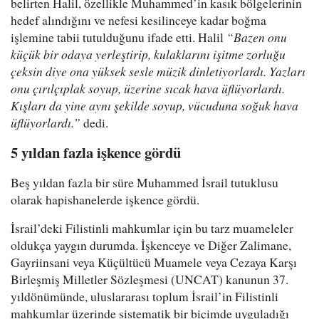
belirten Halil, özellikle Muhammed’in kasık bölgelerinin
hedef alındığını ve nefesi kesilinceye kadar boğma
işlemine tabii tutulduğunu ifade etti. Halil
“Bazen onu
küçük bir odaya yerleştirip, kulaklarını işitme zorluğu
çeksin diye ona yüksek sesle müzik dinletiyorlardı. Yazları
onu çırılçıplak soyup, üzerine sıcak hava üflüyorlardı.
Kışları da yine aynı şekilde soyup, vücuduna soğuk hava
üflüyorlardı.”
dedi.
5 yıldan fazla işkence gördü
Beş yıldan fazla bir süre Muhammed İsrail tutuklusu
olarak hapishanelerde işkence gördü.
İsrail’deki Filistinli mahkumlar için bu tarz muameleler
oldukça yaygın durumda. İşkenceye ve Diğer Zalimane,
Gayriinsani veya Küçültücü Muamele veya Cezaya Karşı
Birleşmiş Milletler Sözleşmesi (UNCAT) kanunun 37.
yıldönümünde, uluslararası toplum İsrail’in Filistinli
mahkumlar üzerinde sistematik bir biçimde uyguladığı