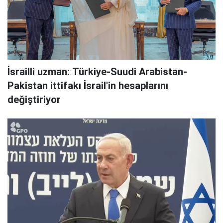
İsrailli uzman: Türkiye-Suudi Arabistan-
Pakistan ittifakı İsrail'in hesaplarını
değiştiriyor