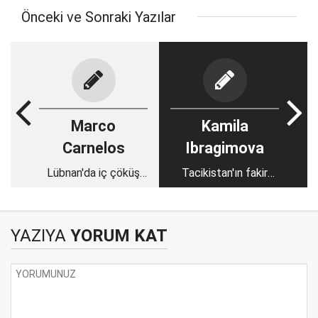
Önceki ve Sonraki Yazılar
Marco
Kamila
Carnelos
Ibragimova
Lübnan'da iç çöküş
Tacikistan'ın fakir
neden durdurulamaz
gençlerden oluşan
görünüyor?
ordusu Taliban
karşısında etkisiz
YAZIYA
YORUM KAT