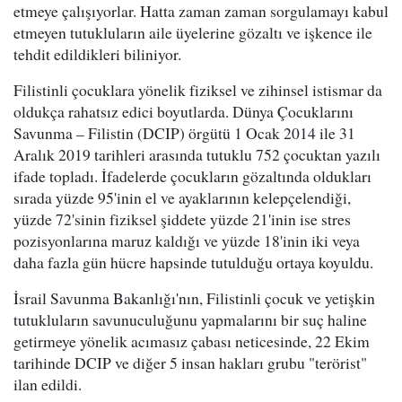
etmeye çalışıyorlar. Hatta zaman zaman sorgulamayı kabul
etmeyen tutukluların aile üyelerine gözaltı ve işkence ile
tehdit edildikleri biliniyor.
Filistinli çocuklara yönelik fiziksel ve zihinsel istismar da
oldukça rahatsız edici boyutlarda. Dünya Çocuklarını
Savunma – Filistin (DCIP) örgütü 1 Ocak 2014 ile 31
Aralık 2019 tarihleri arasında tutuklu 752 çocuktan yazılı
ifade topladı. İfadelerde çocukların gözaltında oldukları
sırada yüzde 95'inin el ve ayaklarının kelepçelendiği,
yüzde 72'sinin fiziksel şiddete yüzde 21'inin ise stres
pozisyonlarına maruz kaldığı ve yüzde 18'inin iki veya
daha fazla gün hücre hapsinde tutulduğu ortaya koyuldu.
İsrail Savunma Bakanlığı'nın, Filistinli çocuk ve yetişkin
tutukluların savunuculuğunu yapmalarını bir suç haline
getirmeye yönelik acımasız çabası neticesinde, 22 Ekim
tarihinde DCIP ve diğer 5 insan hakları grubu "terörist"
ilan edildi.