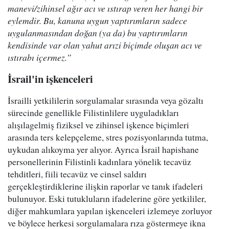
manevi/zihinsel ağır acı ve ıstırap veren her hangi bir
eylemdir. Bu, kanuna uygun yaptırımların sadece
uygulanmasından doğan (ya da) bu yaptırımların
kendisinde var olan yahut arızi biçimde oluşan acı ve
ıstırabı içermez.”
İsrail'in işkenceleri
İsrailli yetkililerin sorgulamalar sırasında veya gözaltı
sürecinde genellikle Filistinlilere uyguladıkları
alışılagelmiş fiziksel ve zihinsel işkence biçimleri
arasında ters kelepçeleme, stres pozisyonlarında tutma,
uykudan alıkoyma yer alıyor. Ayrıca İsrail hapishane
personellerinin Filistinli kadınlara yönelik tecavüz
tehditleri, fiili tecavüz ve cinsel saldırı
gerçekleştirdiklerine ilişkin raporlar ve tanık ifadeleri
bulunuyor. Eski tutukluların ifadelerine göre yetkililer,
diğer mahkumlara yapılan işkenceleri izlemeye zorluyor
ve böylece herkesi sorgulamalara rıza göstermeye ikna