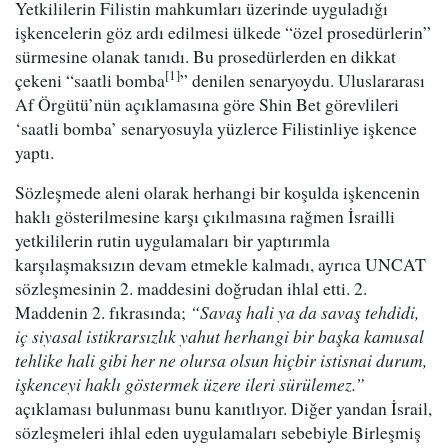
Yetkililerin Filistin mahkumları üzerinde uyguladığı
işkencelerin göz ardı edilmesi ülkede “özel prosedürlerin”
sürmesine olanak tanıdı. Bu prosedürlerden en dikkat
[1]
çekeni “saatli bomba
” denilen senaryoydu. Uluslararası
Af Örgütü’nün açıklamasına göre Shin Bet görevlileri
‘saatli bomba’ senaryosuyla yüzlerce Filistinliye işkence
yaptı.
Sözleşmede aleni olarak herhangi bir koşulda işkencenin
haklı gösterilmesine karşı çıkılmasına rağmen İsrailli
yetkililerin rutin uygulamaları bir yaptırımla
karşılaşmaksızın devam etmekle kalmadı, ayrıca UNCAT
sözleşmesinin 2. maddesini doğrudan ihlal etti. 2.
Maddenin 2. fıkrasında;
“Savaş hali ya da savaş tehdidi,
iç siyasal istikrarsızlık yahut herhangi bir başka kamusal
tehlike hali gibi her ne olursa olsun hiçbir istisnai durum,
işkenceyi haklı göstermek üzere ileri sürülemez.”
açıklaması bulunması bunu kanıtlıyor. Diğer yandan İsrail,
sözleşmeleri ihlal eden uygulamaları sebebiyle Birleşmiş