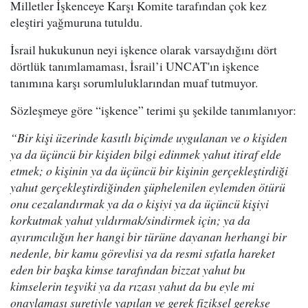
Milletler İşkenceye Karşı Komite tarafından çok kez
eleştiri yağmuruna tutuldu.
İsrail hukukunun neyi işkence olarak varsaydığını dört
dörtlük tanımlamaması, İsrail’i UNCAT'ın işkence
tanımına karşı sorumluluklarından muaf tutmuyor.
Sözleşmeye göre “işkence” terimi şu şekilde tanımlanıyor:
“Bir kişi üzerinde kasıtlı biçimde uygulanan ve o kişiden
ya da üçüncü bir kişiden bilgi edinmek yahut itiraf elde
etmek; o kişinin ya da üçüncü bir kişinin gerçekleştirdiği
yahut gerçekleştirdiğinden şüphelenilen eylemden ötürü
onu cezalandırmak ya da o kişiyi ya da üçüncü kişiyi
korkutmak yahut yıldırmak/sindirmek için; ya da
ayırımcılığın her hangi bir türüne dayanan herhangi bir
nedenle, bir kamu görevlisi ya da resmi sıfatla hareket
eden bir başka kimse tarafından bizzat yahut bu
kimselerin teşviki ya da rızası yahut da bu eyle mi
onaylaması suretiyle yapılan ve gerek fiziksel gerekse