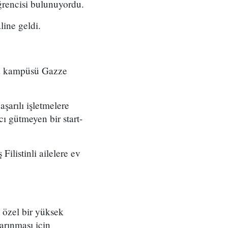
ğrencisi bulunuyordu.
line geldi.
na kampüsü Gazze
aşarılı işletmelere
ı gütmeyen bir start-
ilistinli ailelere ev
i özel bir yüksek
arınması için