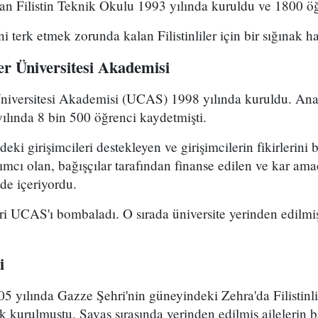
nan Filistin Teknik Okulu 1993 yılında kuruldu ve 1800 ö
ni terk etmek zorunda kalan Filistinliler için bir sığınak ha
er Üniversitesi Akademisi
Üniversitesi Akademisi (UCAS) 1998 yılında kuruldu. A
ılında 8 bin 500 öğrenci kaydetmişti.
i girişimcileri destekleyen ve girişimcilerin fikirlerini b
mcı olan, bağışçılar tarafından finanse edilen ve kar amac
de içeriyordu.
ri UCAS'ı bombaladı. O sırada üniversite yerinden edilmiş F
i
005 yılında Gazze Şehri'nin güneyindeki Zehra'da Filistinl
kurulmuştu. Savaş sırasında yerinden edilmiş ailelerin b