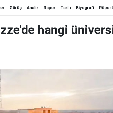
ler
Görüş
Analiz
Rapor
Tarih
Biyografi
Röport
azze'de hangi üniversi