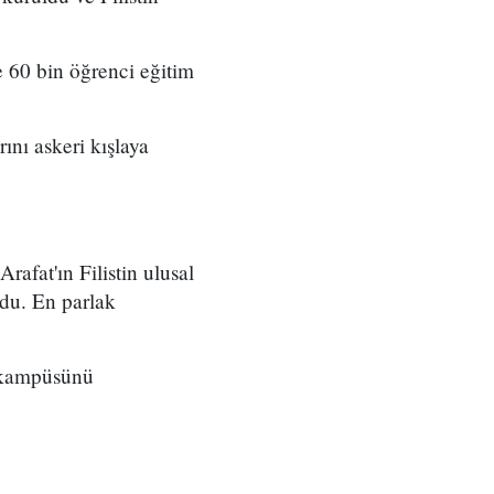
 60 bin öğrenci eğitim
ını askeri kışlaya
Arafat'ın Filistin ulusal
du. En parlak
e kampüsünü