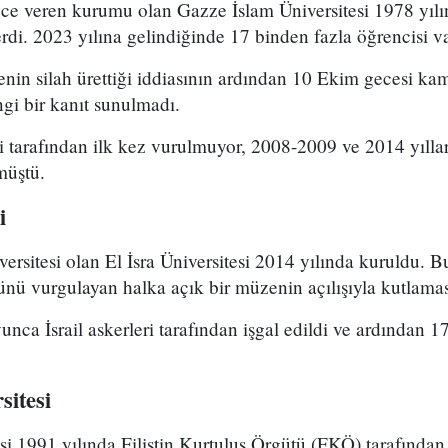
ece veren kurumu olan Gazze İslam Üniversitesi 1978 yılı
erdi. 2023 yılına gelindiğinde 17 binden fazla öğrencisi va
itenin silah ürettiği iddiasının ardından 10 Ekim gecesi kam
ngi bir kanıt sunulmadı.
ri tarafından ilk kez vurulmuyor, 2008-2009 ve 2014 yıllar
müştü.
i
ersitesi olan El İsra Üniversitesi 2014 yılında kuruldu. 
türünü vurgulayan halka açık bir müzenin açılışıyla kutlama
ca İsrail askerleri tarafından işgal edildi ve ardından 17
sitesi
i 1991 yılında Filistin Kurtuluş Örgütü (FKÖ) tarafından 