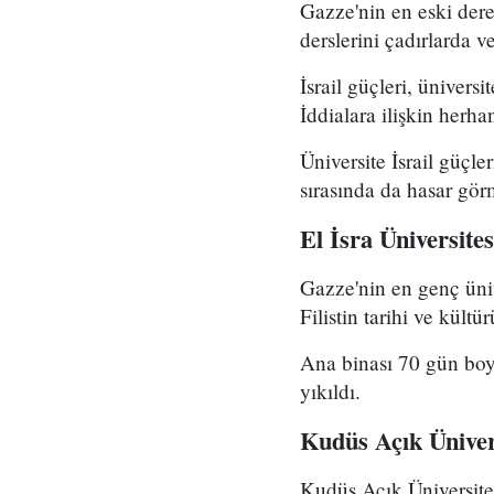
Gazze'nin en eski der
derslerini çadırlarda v
İsrail güçleri, ünivers
İddialara ilişkin herha
Üniversite İsrail güçle
sırasında da hasar gör
El İsra Üniversites
Gazze'nin en genç üniv
Filistin tarihi ve kül
Ana binası 70 gün boyun
yıkıldı.
Kudüs Açık Üniver
Kudüs Açık Üniversites