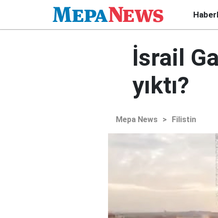
Haber
İsrail G
yıktı?
Mepa News
>
Filistin