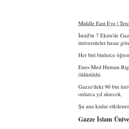
Middle East Eye | Te
İsrail'in 7 Ekim'de Ga
üniversiteler hasar gör
Her biri binlerce öğren
Euro-Med Human Rights
öldürüldü.
Gazze'deki 90 bin ünive
onlarca yıl sürecek.
Şu ana kadar etkilenen 
Gazze İslam Üniver