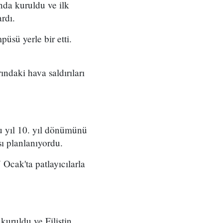
nda kuruldu ve ilk
rdı.
püsü yerle bir etti.
ındaki hava saldırıları
Bu yıl 10. yıl dönümünü
sı planlanıyordu.
 Ocak'ta patlayıcılarla
kuruldu ve Filistin