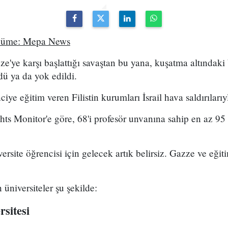
rcüme: Mepa News
zze'ye karşı başlattığı savaştan bu yana, kuşatma altındak
dü ya da yok edildi.
ciye eğitim veren Filistin kurumları İsrail hava saldırıları
 Monitor'e göre, 68'i profesör unvanına sahip en az 95 
rsite öğrencisi için gelecek artık belirsiz. Gazze ve eğit
üniversiteler şu şekilde:
sitesi