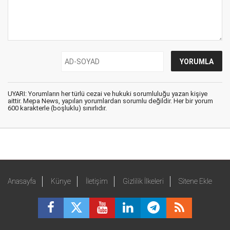
UYARI: Yorumların her türlü cezai ve hukuki sorumluluğu yazan kişiye
aittir. Mepa News, yapılan yorumlardan sorumlu değildir. Her bir yorum
600 karakterle (boşluklu) sınırlıdır.
Anasayfa
Künye
İletişim
Gizlilik İlkeleri
Sitene Ekle