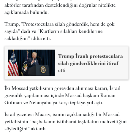
aktörler tarafından desteklendiğini doğrular nitelikte
açıklamada bulundu.
Trump, "Protestoculara silah gönderdik, hem de çok
sayıda" dedi ve "Kürtlerin silahları kendilerine
sakladığını" iddia etti.
Trump İranlı protestoculara
silah gönderdiklerini itiraf
etti
İki Mossad yetkilisinin görevden alınması kararı, İsrail
güvenlik yapılanması içinde Mossad başkanı Roman
Gofman ve Netanyahu'ya karşı tepkiye yol açtı.
İsrail gazetesi Maariv, ismini açıklamadığı bir Mossad
yetkilisinin "başbakanın istihbarat teşkilatını mahvettiğini
söylediğini" aktardı.