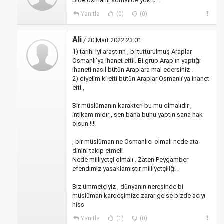
bide osmanli somalide yoktu...
Yanıtla
(0)
(0)
Ali
/ 20 Mart 2022 23:01
1) tarihi iyi araştırın , bi tutturulmuş Araplar
Osmanlı’ya ihanet etti . Bi grup Arap’ın yaptığı
ihaneti nasıl bütün Araplara mal edersiniz .
2) diyelim ki etti bütün Araplar Osmanlı’ya ihanet
etti ,
Bir müslümanın karakteri bu mu olmalıdır ,
intikam mıdır , sen bana bunu yaptın sana hak
olsun !!!!
, bir müslüman ne Osmanlıcı olmalı nede ata
dinini takip etmeli
Nede milliyetçi olmalı . Zaten Peygamber
efendimiz yasaklamıştır milliyetçiliği .
Biz ümmetçiyiz , dünyanın neresinde bi
müslüman kardeşimize zarar gelse bizde acıyı
hiss
Yanıtla
(1)
(0)