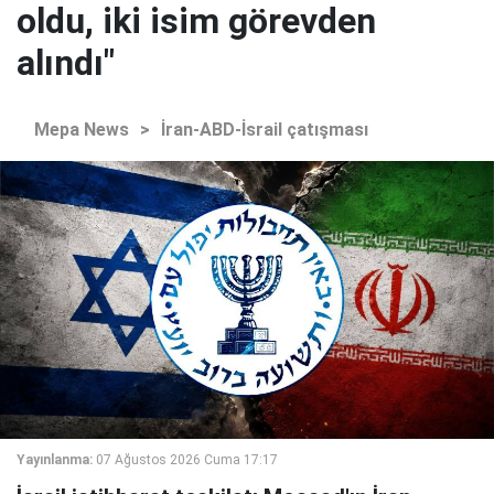
oldu, iki isim görevden
alındı"
Mepa News
>
İran-ABD-İsrail çatışması
Yayınlanma:
07 Ağustos 2026 Cuma 17:17