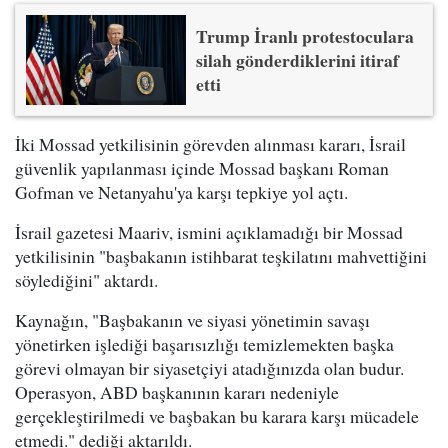
Trump İranlı protestoculara
silah gönderdiklerini itiraf
etti
İki Mossad yetkilisinin görevden alınması kararı, İsrail
güvenlik yapılanması içinde Mossad başkanı Roman
Gofman ve Netanyahu'ya karşı tepkiye yol açtı.
İsrail gazetesi Maariv, ismini açıklamadığı bir Mossad
yetkilisinin "başbakanın istihbarat teşkilatını mahvettiğini
söylediğini" aktardı.
Kaynağın, "Başbakanın ve siyasi yönetimin savaşı
yönetirken işlediği başarısızlığı temizlemekten başka
görevi olmayan bir siyasetçiyi atadığınızda olan budur.
Operasyon, ABD başkanının kararı nedeniyle
gerçekleştirilmedi ve başbakan bu karara karşı mücadele
etmedi." dediği aktarıldı.