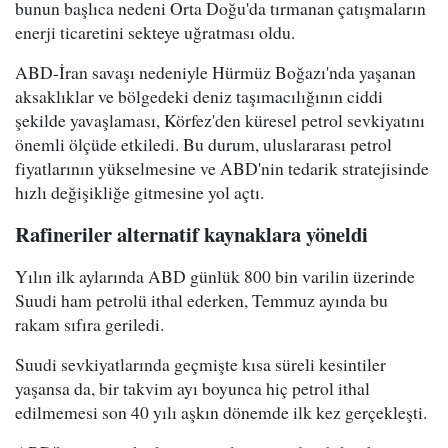
bunun başlıca nedeni Orta Doğu'da tırmanan çatışmaların
enerji ticaretini sekteye uğratması oldu.
ABD-İran savaşı nedeniyle Hürmüz Boğazı'nda yaşanan
aksaklıklar ve bölgedeki deniz taşımacılığının ciddi
şekilde yavaşlaması, Körfez'den küresel petrol sevkiyatını
önemli ölçüde etkiledi. Bu durum, uluslararası petrol
fiyatlarının yükselmesine ve ABD'nin tedarik stratejisinde
hızlı değişikliğe gitmesine yol açtı.
Rafineriler alternatif kaynaklara yöneldi
Yılın ilk aylarında ABD günlük 800 bin varilin üzerinde
Suudi ham petrolü ithal ederken, Temmuz ayında bu
rakam sıfıra geriledi.
Suudi sevkiyatlarında geçmişte kısa süreli kesintiler
yaşansa da, bir takvim ayı boyunca hiç petrol ithal
edilmemesi son 40 yılı aşkın dönemde ilk kez gerçekleşti.