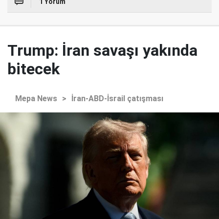
1 Yorum
Trump: İran savaşı yakında
bitecek
Mepa News
>
İran-ABD-İsrail çatışması