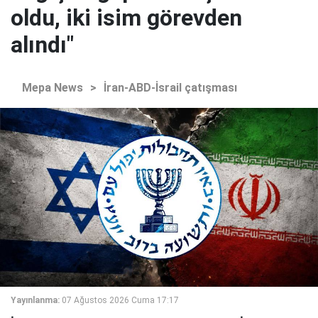
oldu, iki isim görevden
alındı"
Mepa News
>
İran-ABD-İsrail çatışması
Yayınlanma:
07 Ağustos 2026 Cuma 17:17