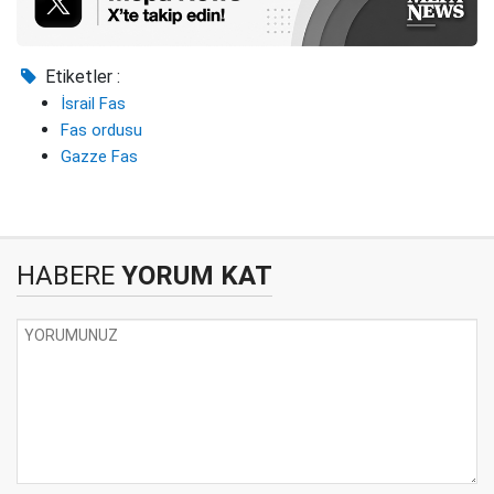
Etiketler :
İsrail Fas
Fas ordusu
Gazze Fas
HABERE
YORUM KAT