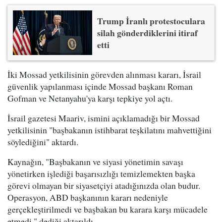
Trump İranlı protestoculara
silah gönderdiklerini itiraf
etti
İki Mossad yetkilisinin görevden alınması kararı, İsrail
güvenlik yapılanması içinde Mossad başkanı Roman
Gofman ve Netanyahu'ya karşı tepkiye yol açtı.
İsrail gazetesi Maariv, ismini açıklamadığı bir Mossad
yetkilisinin "başbakanın istihbarat teşkilatını mahvettiğini
söylediğini" aktardı.
Kaynağın, "Başbakanın ve siyasi yönetimin savaşı
yönetirken işlediği başarısızlığı temizlemekten başka
görevi olmayan bir siyasetçiyi atadığınızda olan budur.
Operasyon, ABD başkanının kararı nedeniyle
gerçekleştirilmedi ve başbakan bu karara karşı mücadele
etmedi." dediği aktarıldı.