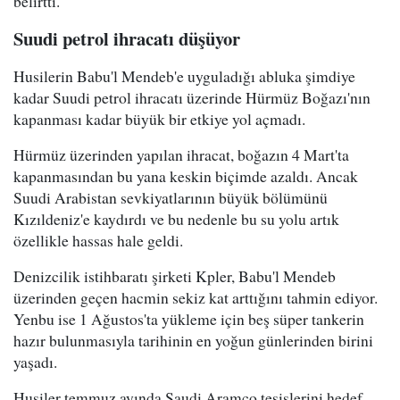
belirtti.
Suudi petrol ihracatı düşüyor
Husilerin Babu'l Mendeb'e uyguladığı abluka şimdiye
kadar Suudi petrol ihracatı üzerinde Hürmüz Boğazı'nın
kapanması kadar büyük bir etkiye yol açmadı.
Hürmüz üzerinden yapılan ihracat, boğazın 4 Mart'ta
kapanmasından bu yana keskin biçimde azaldı. Ancak
Suudi Arabistan sevkiyatlarının büyük bölümünü
Kızıldeniz'e kaydırdı ve bu nedenle bu su yolu artık
özellikle hassas hale geldi.
Denizcilik istihbaratı şirketi Kpler, Babu'l Mendeb
üzerinden geçen hacmin sekiz kat arttığını tahmin ediyor.
Yenbu ise 1 Ağustos'ta yükleme için beş süper tankerin
hazır bulunmasıyla tarihinin en yoğun günlerinden birini
yaşadı.
Husiler temmuz ayında Saudi Aramco tesislerini hedef