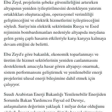
Ebu Zeyd, projelerin şebeke güvenilirliğini artırırken
altyapının yeniden iyileştirilmesini destekleyen yatırım
ortaklıkları oluşturacağını, operasyonel verimliliği
geliştireceğini ve elektrik hizmetlerini iyileştireceğini
söyledi. Suriye'nin elektrik sektörünün Rusya ve Esed
rejiminin bombardımanları nedeniyle altyapıda meydana
gelen geniş çaplı hasarın etkileriyle karşı karşıya kalmaya
devam ettiğini de belirtti.
Ebu Zeyd'e göre bakanlık, ekonomik toparlanmayı ve
üretim ile hizmet sektörlerinin yeniden canlanmasını
desteklemek amacıyla hasar gören altyapıyı onarmak,
sistem performansını geliştirmek ve yenilenebilir enerji
projelerini ulusal enerji bileşimine dahil etmek için
çalışıyor.
Suudi Arabistan Enerji Bakanlığı Yenilenebilir Enerjiden
Sorumlu Bakan Yardımcısı Faysal ed Duveyc,
anlaşmaların değerinin yaklaşık 1 milyar dolar olduğunu
söyledi. İnşaat çalışmalarının dört ila beş yıl sürmesinin