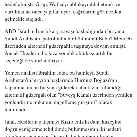
hedef almıştı. Grup, Wafaa'yı ablukayı ihlal etmek ve
vurulmadan önce yapılan uyarı çağrılarını görmezden
gelmekle suçladı.
ABD-İsrail'in İran'a karşı savaşı başladığından bu yana
Suudi Arabistan, petrolünün bir bölümünü Babu'l Mendeb
üzerinden alternatif güzergahla taşımaya devam etmişti.
Ancak Husilerin boğaza yönelik ablukası artık bu
seçeneği de sınırlandırıyor.
Yemen analisti Ibrahim Jalal, bu hamleyi, Suudi
Arabistan'ın bu yılın başlarında Hürmüz Boğazı'nın
kapanmasından bu yana giderek daha fazla kullandığı
alternatif güzergah olan "Süveyş Kanalı üzerinden yeniden
yönlendirme imkanını engelleme girişimi" olarak
tanımladı.
Jalal, Husilerin çatışmayı Kızıldeniz'in daha kuzeyine
doğru genişletme tehdidinde bulunmasının iki nedeni
olduğunu savunuyor. Dışarıda bu hamlenin İran'ın