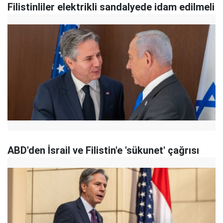
Filistinliler elektrikli sandalyede idam edilmeli
ABD'den İsrail ve Filistin'e 'sükunet' çağrısı