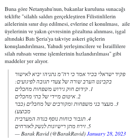
Buna göre Netanyahu'nun, bakanlar kuruluna sunacağı
teklifte "silahlı saldırı gerçekleştiren Filistinlilerin
ailelerinin sınır dışı edilmesi, evlerine el konulması, aile
üyelerinin ve yakın çevresinin gözaltına alınması, işgal
altındaki Batı Şeria'ya takviye askeri güçlerin
konuşlandırılması, Yahudi yerleşimcilere ve İsraillilere
silah ruhsatı verme işlemlerinin hızlandırılması" gibi
maddeler yer alıyor.
פקיד ישראלי בכיר אמר כי רה"מ נתניהו יביא לאישור
בקבינט הערב שורה של צעדי תגובה לפיגועים:
1. קידום חוק גירוש משפחות מחבלים
2. איטום מיידי של בתי מחבלים
3. מעצר בני משפחות ומקורבים של מחבלים (כבר
מבוצע)
4. תגבור כוחות נוסף בגדה המערבית
5. זירוז מתן רישיונות לנשק לאזרחים
— Barak Ravid (@BarakRavid)
January 28, 2023