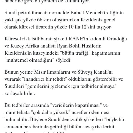
haberine göre bu yöntem de kullanılıyor.
Suudi petrol ihracatı normalde Babu'l Mendeb trafiğinin
yaklaşık yüzde 66'sını oluştururken Kızıldeniz genel
olarak küresel ticaretin yüzde 10 ila 12'sini taşıyor.
Küresel risk istihbaratı şirketi RANE'in kıdemli Ortadoğu
ve Kuzey Afrika analisti Ryan Bohl, Husilerin
Kızıldeniz'in kuzeyindeki "bütün trafiği" kapatmasının
"muhtemel olmadığını" söyledi.
Bunun yerine Mısır limanlarını ve Süveyş Kanalı'nı
vurarak "inandırıcı bir tehdit" olduklarını gösterebilir ve
Suudileri "gemilerini gizlemek için tedbirler almaya"
zorlayabilirler.
Bu tedbirler arasında "vericilerin kapatılması" ve
mürettebata "çok daha yüksek" ücretler ödenmesi
bulunabilir. Böylece Suudi denizcilik şirketleri "böyle bir
sonucun beraberinde getirdiği bütün savaş risklerini