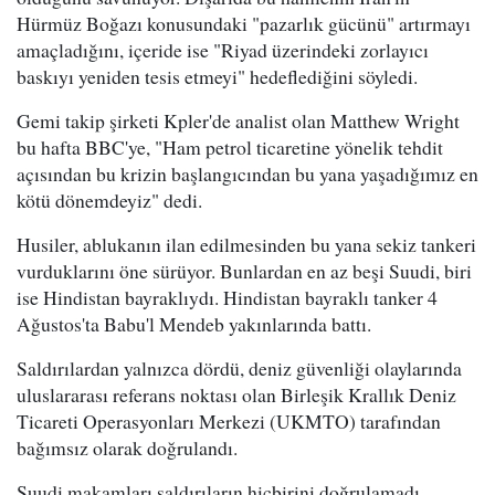
Hürmüz Boğazı konusundaki "pazarlık gücünü" artırmayı
amaçladığını, içeride ise "Riyad üzerindeki zorlayıcı
baskıyı yeniden tesis etmeyi" hedeflediğini söyledi.
Gemi takip şirketi Kpler'de analist olan Matthew Wright
bu hafta BBC'ye, "Ham petrol ticaretine yönelik tehdit
açısından bu krizin başlangıcından bu yana yaşadığımız en
kötü dönemdeyiz" dedi.
Husiler, ablukanın ilan edilmesinden bu yana sekiz tankeri
vurduklarını öne sürüyor. Bunlardan en az beşi Suudi, biri
ise Hindistan bayraklıydı. Hindistan bayraklı tanker 4
Ağustos'ta Babu'l Mendeb yakınlarında battı.
Saldırılardan yalnızca dördü, deniz güvenliği olaylarında
uluslararası referans noktası olan Birleşik Krallık Deniz
Ticareti Operasyonları Merkezi (UKMTO) tarafından
bağımsız olarak doğrulandı.
Suudi makamları saldırıların hiçbirini doğrulamadı.