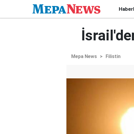
Haber
İsrail'd
Mepa News
>
Filistin