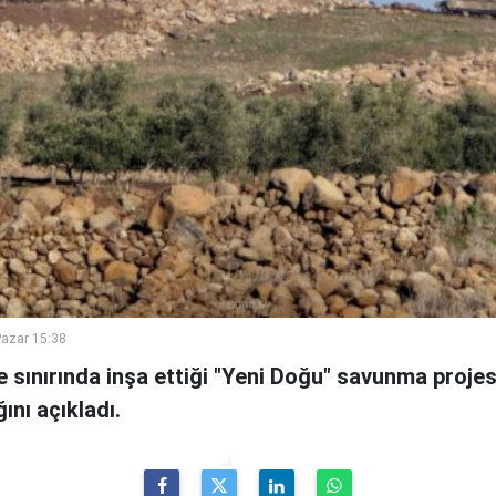
azar 15:38
ye sınırında inşa ettiği "Yeni Doğu" savunma proje
ını açıkladı.