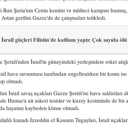
aki Batı Şeria'nın Cenin kentini ve mülteci kampını basmış
. Artan gerilim Gazze'de de çatışmaları tetikledi.
İsrail güçleri Filistin'de katliam yaptı: Çok sayıda ölü
Şeridi'nden İsrail'in güneyindeki yerleşimlere roket atışlar
rail hava savunması tarafından engellenirken bir kısmı ise
rup olmadı.
dan İsrail savaş uçakları Gazze Şeridi'ne hava saldırıları d
de Hamas'a ait askeri tesisler ve kuzey kesiminde de bir 
arda hayatını kaybeden kimse olmadı.
lahlı kanadı İzzeddin el Kassam Tugayları, İsrail uçakla