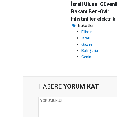
İsrail Ulusal Güvenl
Bakanı Ben-Gvir:
Filistinliler elektrikl
sandalyede idam ed
Etiketler :
Filistin
İsrail
Gazze
Batı Şeria
Cenin
HABERE
YORUM KAT