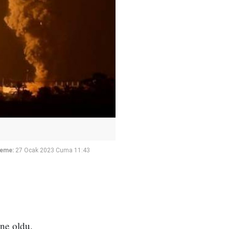
leme:
27 Ocak 2023 Cuma 11:43
hne oldu.