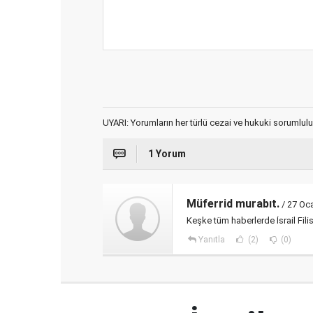
UYARI: Yorumların her türlü cezai ve hukuki sorumlulu
1 Yorum
Müferrid murabıt.
/ 27 Oc
Keşke tüm haberlerde İsrail Fili
Yanıtla
(2)
(0)