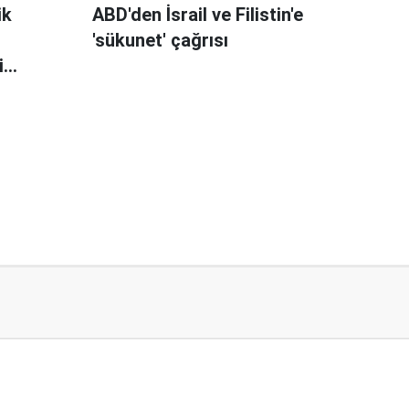
ik
ABD'den İsrail ve Filistin'e
'sükunet' çağrısı
i
ilmeli