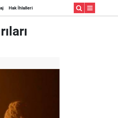
aj
Hak İhlalleri
rıları