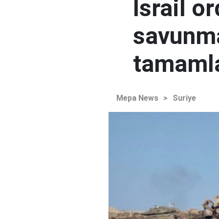
İsrail o
savunma
tamaml
Mepa News
>
Suriye