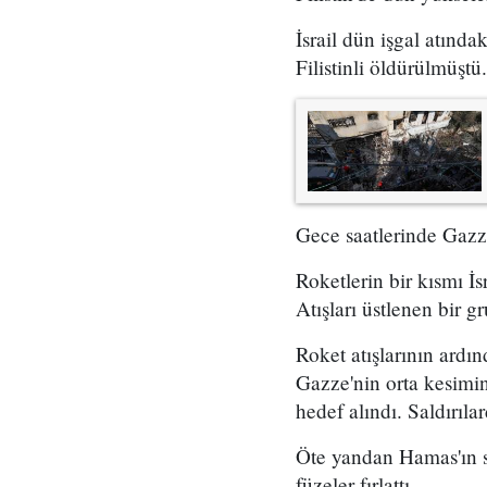
İsrail dün işgal atınd
Filistinli öldürülmüştü
Gece saatlerinde Gazze 
Roketlerin bir kısmı İs
Atışları üstlenen bir g
Roket atışlarının ardın
Gazze'nin orta kesimin
hedef alındı. Saldırıl
Öte yandan Hamas'ın si
füzeler fırlattı.