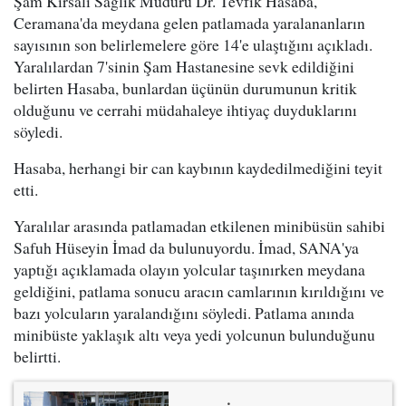
Şam Kırsalı Sağlık Müdürü Dr. Tevfik Hasaba,
Ceramana'da meydana gelen patlamada yaralananların
sayısının son belirlemelere göre 14'e ulaştığını açıkladı.
Yaralılardan 7'sinin Şam Hastanesine sevk edildiğini
belirten Hasaba, bunlardan üçünün durumunun kritik
olduğunu ve cerrahi müdahaleye ihtiyaç duyduklarını
söyledi.
Hasaba, herhangi bir can kaybının kaydedilmediğini teyit
etti.
Yaralılar arasında patlamadan etkilenen minibüsün sahibi
Safuh Hüseyin İmad da bulunuyordu. İmad, SANA'ya
yaptığı açıklamada olayın yolcular taşınırken meydana
geldiğini, patlama sonucu aracın camlarının kırıldığını ve
bazı yolcuların yaralandığını söyledi. Patlama anında
minibüste yaklaşık altı veya yedi yolcunun bulunduğunu
belirtti.