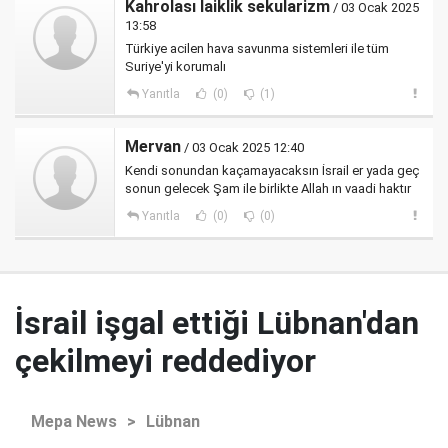
Kahrolası laiklik sekularizm
/ 03 Ocak 2025
13:58
Türkiye acilen hava savunma sistemleri ile tüm
Suriye'yi korumalı
Yanıtla
(0)
(1)
Mervan
/ 03 Ocak 2025 12:40
Kendi sonundan kaçamayacaksın İsrail er yada geç
sonun gelecek Şam ile birlikte Allah ın vaadi haktır
Yanıtla
(0)
(0)
İsrail işgal ettiği Lübnan'dan
çekilmeyi reddediyor
Mepa News
>
Lübnan