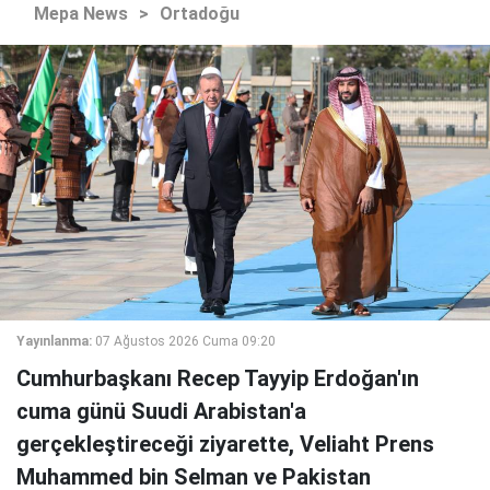
Mepa News
>
Ortadoğu
Yayınlanma:
07 Ağustos 2026 Cuma 09:20
Cumhurbaşkanı Recep Tayyip Erdoğan'ın
cuma günü Suudi Arabistan'a
gerçekleştireceği ziyarette, Veliaht Prens
Muhammed bin Selman ve Pakistan