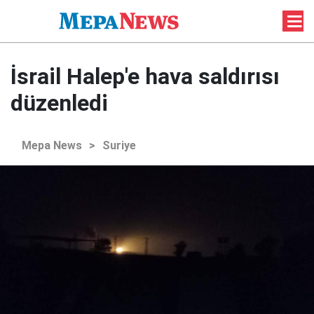
İsrail Halep'e hava saldırısı
düzenledi
Mepa News
>
Suriye