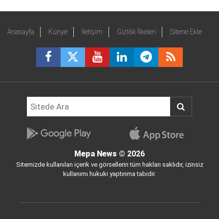
Anasayfa
Künye
İletişim
Gizlilik İlkeleri
Sitene Ekle
Mepa News
© 2026
Sitemizde kullanılan içerik ve görsellerin tüm hakları saklıdır, izinsiz
kullanımı hukuki yaptırıma tabidir.