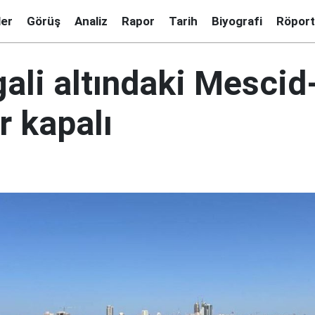
ler
Görüş
Analiz
Rapor
Tarih
Biyografi
Röport
şgali altındaki Mescid
r kapalı