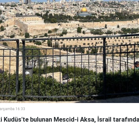
Çarşamba 16:33
aki Kudüs'te bulunan Mescid-i Aksa, İsrail tarafınd