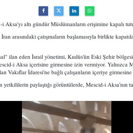
d-i Aksa'yı altı gündür Müslümanların erişimine kapalı tut
e İran arasındaki çatışmaların başlamasıyla birlikte kapatı
l" ilan eden İsrail yönetimi, Kudüs'ün Eski Şehir bölges
cid-i Aksa içerisine girmesine izin vermiyor. Yalnızca M
an Vakıflar İdaresi'ne bağlı çalışanların içeriye girmesin
en yetkililerin paylaştığı görüntülerde, Mescid-i Aksa'nın