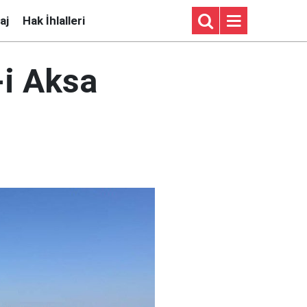
aj
Hak İhlalleri
-i Aksa