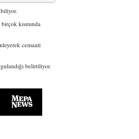
biliyor.
in birçok kısmında
nleyerek cemaati
landığı belirtiliyor.