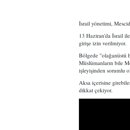
İsrail yönetimi, Mesci
13 Haziran'da İsrail il
girişe izin verilmiyor.
Bölgede "olağanüstü ha
Müslümanların bile Mes
işleyişinden sorumlu ol
Aksa içerisine girebil
dikkat çekiyor.