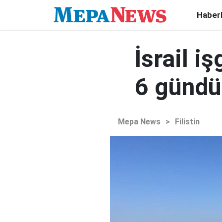
Haber
İsrail i
6 gündü
Mepa News
>
Filistin