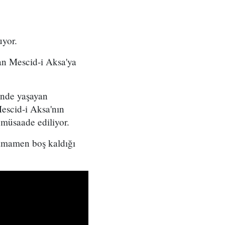
uyor.
lan Mescid-i Aksa'ya
inde yaşayan
escid-i Aksa'nın
e müsaade ediliyor.
 tamamen boş kaldığı