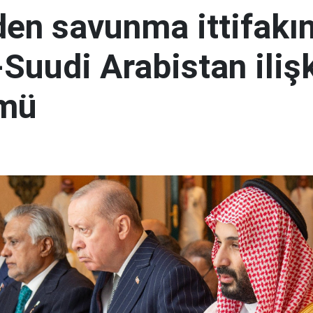
den savunma ittifakı
Suudi Arabistan ilişk
mü