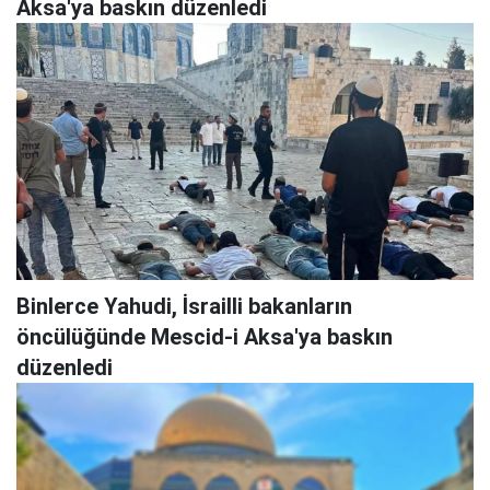
Aksa'ya baskın düzenledi
Binlerce Yahudi, İsrailli bakanların
öncülüğünde Mescid-i Aksa'ya baskın
düzenledi