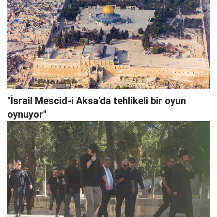
"İsrail Mescid-i Aksa'da tehlikeli bir oyun
oynuyor"