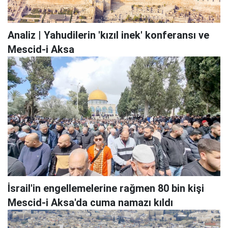
Analiz | Yahudilerin 'kızıl inek' konferansı ve
Mescid-i Aksa
İsrail'in engellemelerine rağmen 80 bin kişi
Mescid-i Aksa'da cuma namazı kıldı