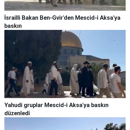
İsrailli Bakan Ben-Gvir'den Mescid-i Aksa'ya
baskın
Yahudi gruplar Mescid-i Aksa'ya baskın
düzenledi