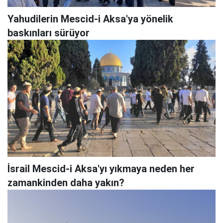
Yahudilerin Mescid-i Aksa'ya yönelik
baskınları sürüyor
İsrail Mescid-i Aksa'yı yıkmaya neden her
zamankinden daha yakın?