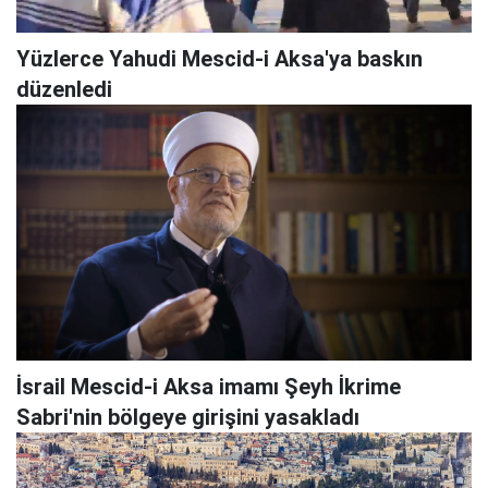
Yüzlerce Yahudi Mescid-i Aksa'ya baskın
düzenledi
İsrail Mescid-i Aksa imamı Şeyh İkrime
Sabri'nin bölgeye girişini yasakladı