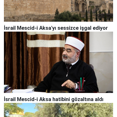
İsrail Mescid-i Aksa'yı sessizce işgal ediyor
İsrail Mescid-i Aksa hatibini gözaltına aldı