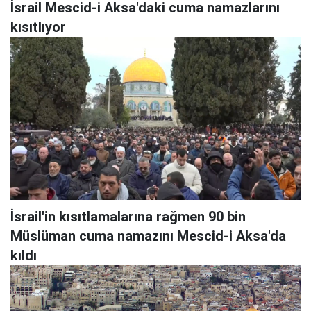
İsrail Mescid-i Aksa'daki cuma namazlarını
kısıtlıyor
İsrail'in kısıtlamalarına rağmen 90 bin
Müslüman cuma namazını Mescid-i Aksa'da
kıldı