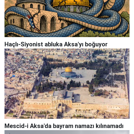
Haçlı-Siyonist abluka Aksa'yı boğuyor
Mescid-i Aksa'da bayram namazı kılınamadı