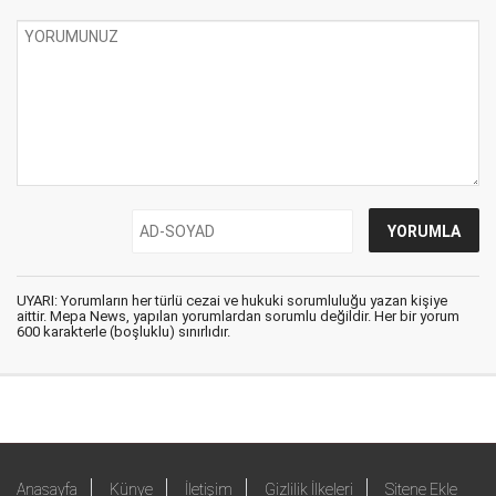
UYARI: Yorumların her türlü cezai ve hukuki sorumluluğu yazan kişiye
aittir. Mepa News, yapılan yorumlardan sorumlu değildir. Her bir yorum
600 karakterle (boşluklu) sınırlıdır.
Anasayfa
Künye
İletişim
Gizlilik İlkeleri
Sitene Ekle