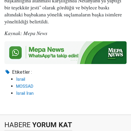
başkanlığına atanması karşılığında Netanyahu'ya yaptığı
bir teşekkür jesti" olarak gördüğü ve böylece baskı
altındaki başbakana yönelik suçlamaların başka isimlere
yöneltildiği belirtildi.
Kaynak: Mepa News
Etiketler :
İsrail
MOSSAD
İsrail İran
HABERE
YORUM KAT