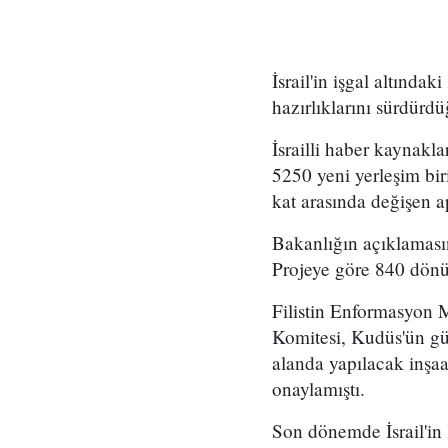
İsrail'in işgal altında
hazırlıklarını sürdürdüğ
İsrailli haber kaynakla
5250 yeni yerleşim biri
kat arasında değişen a
Bakanlığın açıklamasın
Projeye göre 840 dönüm
Filistin Enformasyon M
Komitesi, Kudüs'ün gü
alanda yapılacak inşaat
onaylamıştı.
Son dönemde İsrail'in 