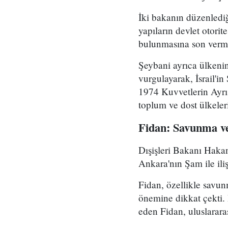
İki bakanın düzenlediğ
yapıların devlet otorit
bulunmasına son verme
Şeybani ayrıca ülkenin
vurgulayarak, İsrail'in
1974 Kuvvetlerin Ayrış
toplum ve dost ülkeler
Fidan: Savunma ve 
Dışişleri Bakanı Hakan
Ankara'nın Şam ile ili
Fidan, özellikle savun
önemine dikkat çekti. İ
eden Fidan, uluslararas