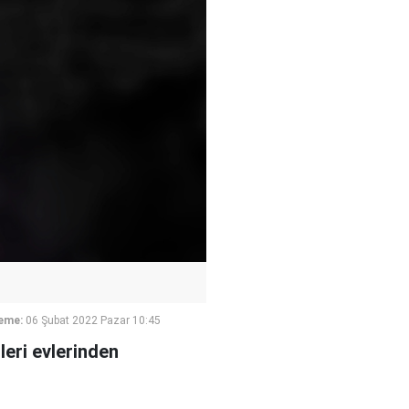
eme:
06 Şubat 2022 Pazar 10:45
leri evlerinden