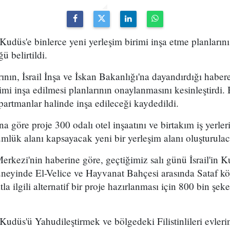
ki Kudüs'e binlerce yeni yerleşim birimi inşa etme planları
ü belirtildi.
rının, İsrail İnşa ve İskan Bakanlığı'na dayandırdığı haber
mi inşa edilmesi planlarının onaylanmasını kesinleştirdi. 
partmanlar halinde inşa edileceği kaydedildi.
a göre proje 300 odalı otel inşaatını ve birtakım iş yerle
lük alanı kapsayacak yeni bir yerleşim alanı oluşturulac
erkezi'nin haberine göre, geçtiğimiz salı günü İsrail'in K
neyinde El-Velice ve Hayvanat Bahçesi arasında Sataf k
la ilgili alternatif bir proje hazırlanması için 800 bin şeke
Kudüs'ü Yahudileştirmek ve bölgedeki Filistinlileri evler