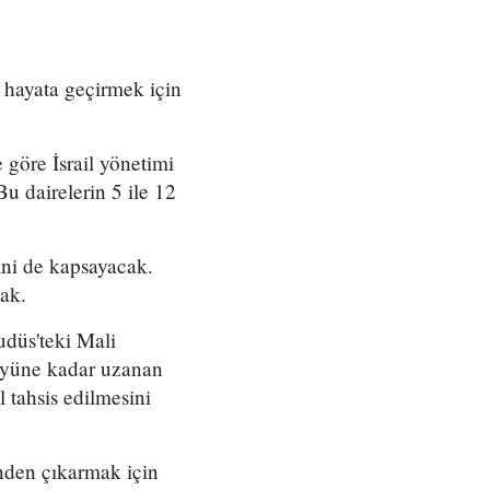
nı hayata geçirmek için
e göre İsrail yönetimi
Bu dairelerin 5 ile 12
rini de kapsayacak.
ak.
udüs'teki Mali
öyüne kadar uzanan
l tahsis edilmesini
inden çıkarmak için