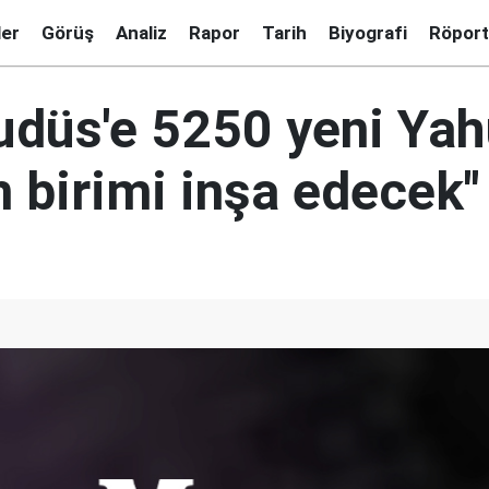
ler
Görüş
Analiz
Rapor
Tarih
Biyografi
Röport
Kudüs'e 5250 yeni Ya
 birimi inşa edecek"