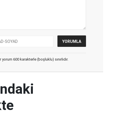
yorum 600 karakterle (boşluklu) sınırlıdır.
ındaki
kte