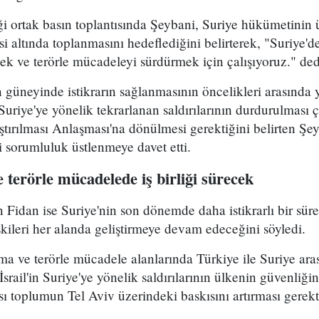
i ortak basın toplantısında Şeybani, Suriye hükümetinin ü
esi altında toplanmasını hedeflediğini belirterek, "Suriye'd
k ve terörle mücadeleyi sürdürmek için çalışıyoruz." ded
 güneyinde istikrarın sağlanmasının öncelikleri arasında y
 Suriye'ye yönelik tekrarlanan saldırılarının durdurulması
tırılması Anlaşması'na dönülmesi gerektiğini belirten Şey
i sorumluluk üstlenmeye davet etti.
terörle mücadelede iş birliği sürecek
 Fidan ise Suriye'nin son dönemde daha istikrarlı bir sürec
şkileri her alanda geliştirmeye devam edeceğini söyledi.
ma ve terörle mücadele alanlarında Türkiye ile Suriye arası
srail'in Suriye'ye yönelik saldırılarının ülkenin güvenliğini
ı toplumun Tel Aviv üzerindeki baskısını artırması gerektiğ