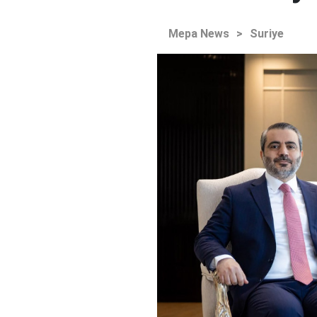
Mepa News
>
Suriye