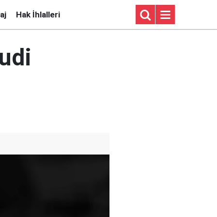
aj
Hak İhlalleri
hudi