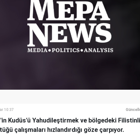
ar 10:37
Güncell
in Kudüs'ü Yahudileştirmek ve bölgedeki Filistinli
tüğü çalışmaları hızlandırdığı göze çarpıyor.