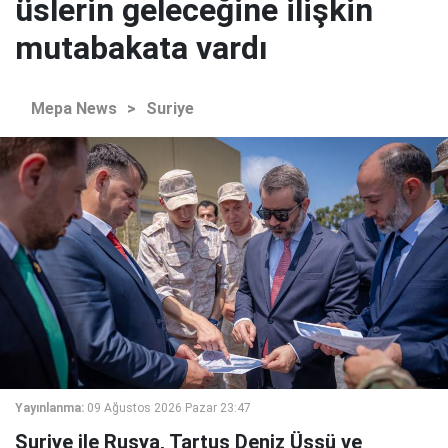
üslerin geleceğine ilişkin
mutabakata vardı
Mepa News
>
Suriye
Yayınlanma:
09 Ağustos 2026 Pazar 23:47
Suriye ile Rusya, Tartus Deniz Üssü ve