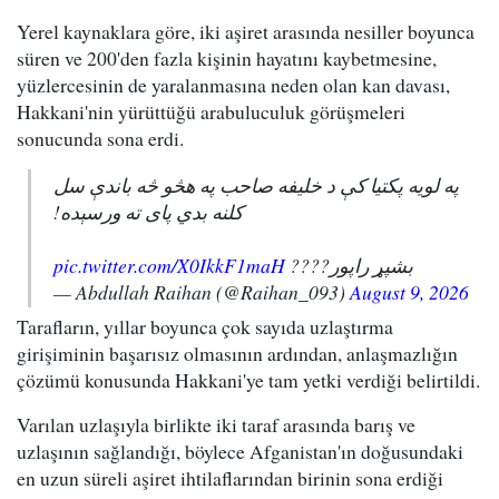
Yerel kaynaklara göre, iki aşiret arasında nesiller boyunca
süren ve 200'den fazla kişinin hayatını kaybetmesine,
yüzlercesinin de yaralanmasına neden olan kan davası,
Hakkani'nin yürüttüğü arabuluculuk görüşmeleri
sonucunda sona erdi.
په لویه پکتیا کې د خلیفه صاحب په هڅو څه باندې سل
کلنه بدي پای ته ورسېده!
pic.twitter.com/X0IkkF1maH
بشپړ راپور????
— Abdullah Raihan (@Raihan_093)
August 9, 2026
Tarafların, yıllar boyunca çok sayıda uzlaştırma
girişiminin başarısız olmasının ardından, anlaşmazlığın
çözümü konusunda Hakkani'ye tam yetki verdiği belirtildi.
Varılan uzlaşıyla birlikte iki taraf arasında barış ve
uzlaşının sağlandığı, böylece Afganistan'ın doğusundaki
en uzun süreli aşiret ihtilaflarından birinin sona erdiği