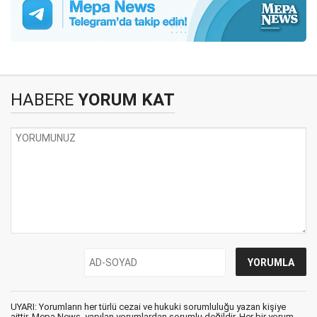
HABERE
YORUM KAT
UYARI: Yorumların her türlü cezai ve hukuki sorumluluğu yazan kişiye
aittir. Mepa News, yapılan yorumlardan sorumlu değildir. Her bir yorum