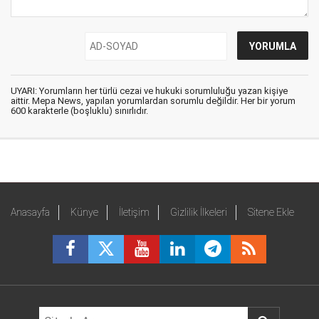
UYARI: Yorumların her türlü cezai ve hukuki sorumluluğu yazan kişiye
aittir. Mepa News, yapılan yorumlardan sorumlu değildir. Her bir yorum
600 karakterle (boşluklu) sınırlıdır.
Anasayfa
Künye
İletişim
Gizlilik İlkeleri
Sitene Ekle