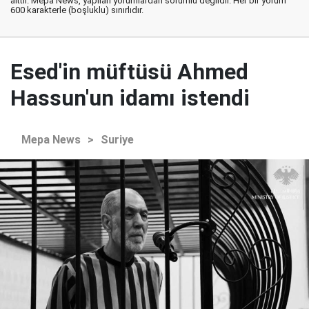
aittir. Mepa News, yapılan yorumlardan sorumlu değildir. Her bir yorum
600 karakterle (boşluklu) sınırlıdır.
Esed'in müftüsü Ahmed
Hassun'un idamı istendi
Mepa News
>
Suriye