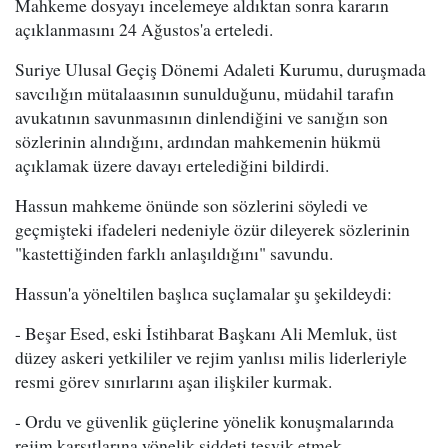
Mahkeme dosyayı incelemeye aldıktan sonra kararın
açıklanmasını 24 Ağustos'a erteledi.
Suriye Ulusal Geçiş Dönemi Adaleti Kurumu, duruşmada
savcılığın mütalaasının sunulduğunu, müdahil tarafın
avukatının savunmasının dinlendiğini ve sanığın son
sözlerinin alındığını, ardından mahkemenin hükmü
açıklamak üzere davayı ertelediğini bildirdi.
Hassun mahkeme önünde son sözlerini söyledi ve
geçmişteki ifadeleri nedeniyle özür dileyerek sözlerinin
"kastettiğinden farklı anlaşıldığını" savundu.
Hassun'a yöneltilen başlıca suçlamalar şu şekildeydi:
- Beşar Esed, eski İstihbarat Başkanı Ali Memluk, üst
düzey askeri yetkililer ve rejim yanlısı milis liderleriyle
resmi görev sınırlarını aşan ilişkiler kurmak.
- Ordu ve güvenlik güçlerine yönelik konuşmalarında
rejim karşıtlarına yönelik şiddeti teşvik etmek.