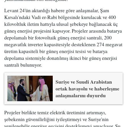
Levant 24'ün aktardığı habere göre anlaşmalar, Şam
Kırsalı'ndaki Vadi er-Rabi bölgesinde kurulacak ve 400
kilovoltluk iletim hattıyla ulusal şebekeye bağlanacak üç
güneş enerjisi projesini kapsıyor. Projeler arasında batarya
depolamalı bir fotovoltaik güneş enerjisi santrali, 200
megavatlık inverter kapasitesiyle desteklenen 274 megavat
üretim kapasiteli bir güneş enerjisi tesisi ve batarya
depolama sistemiyle donatılmış ikinci bir güneş enerjisi
santrali bulunuyor.
Suriye ve Suudi Arabistan
ortak havayolu ve haberleşme
anlaşmalarını duyurdu
Projeler birlikte temiz elektrik üretimini artırmayı,
şebekenin güvenilirliğini iyileştirmeyi ve Suriye'nin
yenilenebilir enerjiye geçişini desteklemeyi amaçlıyor. Su