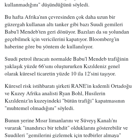
kullanmadığını" düşündüğünü söyledi.
Bu hafta Afrika'nın çevresinden çok daha uzun bir
güzergah kullanan altı tanker gibi bazı Suudi gemileri
Babu'l Mendeb'ten geri dönüyor. Bazıları da su yolundan
geçebilmek için vericilerini kapatıyor. Bloomberg'in
haberine göre bu yöntem de kullanılıyor.
Suudi petrol ihracatı normalde Babu'l Mendeb trafiğinin
yaklaşık yüzde 66'sını oluştururken Kızıldeniz genel
olarak küresel ticaretin yüzde 10 ila 12'sini taşıyor.
Küresel risk istihbaratı şirketi RANE'in kıdemli Ortadoğu
ve Kuzey Afrika analisti Ryan Bohl, Husilerin
Kızıldeniz'in kuzeyindeki "bütün trafiği" kapatmasının
"muhtemel olmadığını" söyledi.
Bunun yerine Mısır limanlarını ve Süveyş Kanalı'nı
vurarak "inandırıcı bir tehdit" olduklarını gösterebilir ve
Suudileri "gemilerini gizlemek için tedbirler almaya"