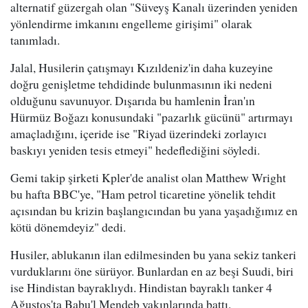
alternatif güzergah olan "Süveyş Kanalı üzerinden yeniden
yönlendirme imkanını engelleme girişimi" olarak
tanımladı.
Jalal, Husilerin çatışmayı Kızıldeniz'in daha kuzeyine
doğru genişletme tehdidinde bulunmasının iki nedeni
olduğunu savunuyor. Dışarıda bu hamlenin İran'ın
Hürmüz Boğazı konusundaki "pazarlık gücünü" artırmayı
amaçladığını, içeride ise "Riyad üzerindeki zorlayıcı
baskıyı yeniden tesis etmeyi" hedeflediğini söyledi.
Gemi takip şirketi Kpler'de analist olan Matthew Wright
bu hafta BBC'ye, "Ham petrol ticaretine yönelik tehdit
açısından bu krizin başlangıcından bu yana yaşadığımız en
kötü dönemdeyiz" dedi.
Husiler, ablukanın ilan edilmesinden bu yana sekiz tankeri
vurduklarını öne sürüyor. Bunlardan en az beşi Suudi, biri
ise Hindistan bayraklıydı. Hindistan bayraklı tanker 4
Ağustos'ta Babu'l Mendeb yakınlarında battı.