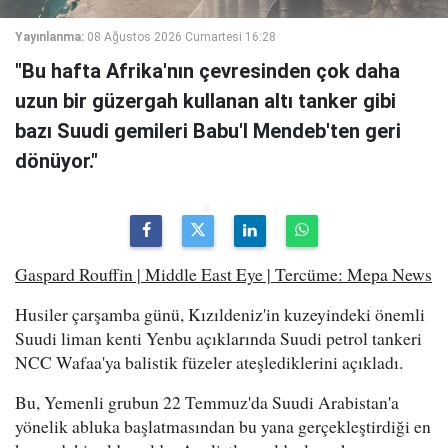
Yayınlanma:
08 Ağustos 2026 Cumartesi 16:28
"Bu hafta Afrika'nın çevresinden çok daha
uzun bir güzergah kullanan altı tanker gibi
bazı Suudi gemileri Babu'l Mendeb'ten geri
dönüyor."
Gaspard Rouffin | Middle East Eye | Tercüme: Mepa News
Husiler çarşamba günü, Kızıldeniz'in kuzeyindeki önemli
Suudi liman kenti Yenbu açıklarında Suudi petrol tankeri
NCC Wafaa'ya balistik füzeler ateşlediklerini açıkladı.
Bu, Yemenli grubun 22 Temmuz'da Suudi Arabistan'a
yönelik abluka başlatmasından bu yana gerçekleştirdiği en