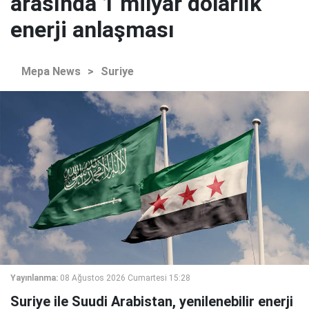
arasında 1 milyar dolarlık
enerji anlaşması
Mepa News
>
Suriye
Yayınlanma:
08 Ağustos 2026 Cumartesi 15:28
Suriye ile Suudi Arabistan, yenilenebilir enerji