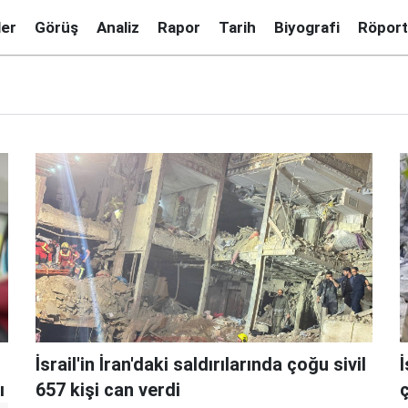
ler
Görüş
Analiz
Rapor
Tarih
Biyografi
Röport
İsrail'in İran'daki saldırılarında çoğu sivil
İ
ı
657 kişi can verdi
ç