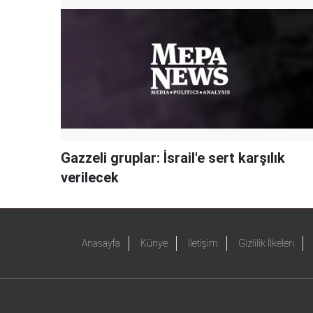
Gazzeli gruplar: İsrail'e sert karşılık
verilecek
Anasayfa
Künye
İletişim
Gizlilik İlkeleri