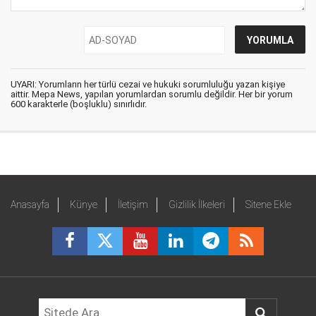
UYARI: Yorumların her türlü cezai ve hukuki sorumluluğu yazan kişiye
aittir. Mepa News, yapılan yorumlardan sorumlu değildir. Her bir yorum
600 karakterle (boşluklu) sınırlıdır.
Anasayfa
Künye
İletişim
Gizlilik İlkeleri
Sitene Ekle