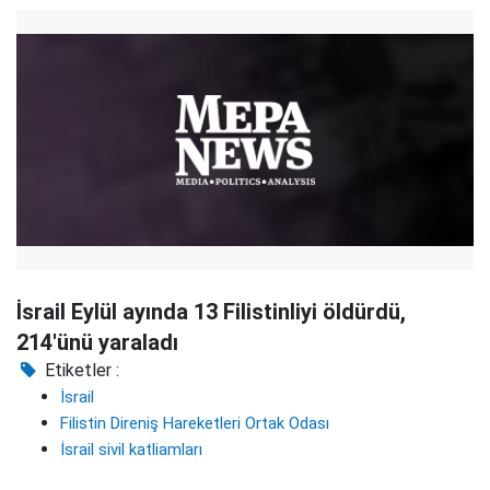
İsrail Eylül ayında 13 Filistinliyi öldürdü,
214'ünü yaraladı
Etiketler :
İsrail
Filistin Direniş Hareketleri Ortak Odası
İsrail sivil katliamları