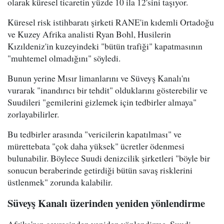
olarak küresel ticaretin yüzde 10 ila 12'sini taşıyor.
Küresel risk istihbaratı şirketi RANE'in kıdemli Ortadoğu
ve Kuzey Afrika analisti Ryan Bohl, Husilerin
Kızıldeniz'in kuzeyindeki "bütün trafiği" kapatmasının
"muhtemel olmadığını" söyledi.
Bunun yerine Mısır limanlarını ve Süveyş Kanalı'nı
vurarak "inandırıcı bir tehdit" olduklarını gösterebilir ve
Suudileri "gemilerini gizlemek için tedbirler almaya"
zorlayabilirler.
Bu tedbirler arasında "vericilerin kapatılması" ve
mürettebata "çok daha yüksek" ücretler ödenmesi
bulunabilir. Böylece Suudi denizcilik şirketleri "böyle bir
sonucun beraberinde getirdiği bütün savaş risklerini
üstlenmek" zorunda kalabilir.
Süveyş Kanalı üzerinden yeniden yönlendirme
Afrika'nın çevresinden yeniden yönlendirme, Suudi