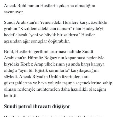
Ancak Bohl bunun Husilerin çıkarına olmadığını
savunuyor.
Suudi Arabistan'ın Yemen'deki Husilere karşı, özellikle
grubun "Kızıldeniz'deki can damarı" olan Hudeyde'yi
hedef alacak "yeni ve büyük bir saldırısı" Husiler
açısından ağır sonuçlar doğurabilir.
Bohl, Husilerin gerilimi artırması halinde Suudi
Arabistan'ın Hürmüz Boğazı'nın kapanması nedeniyle
kıyıdaki Körfez Arap ülkelerinin şu anda karşı karşıya
olduğu "aynı tür lojistik sorunlarla" karşılaşacağını
söyledi. Ancak Riyad'ın Ürdün üzerinden kara
güzergahlarına ve hava yoluyla taşıma seçeneklerine sahip
olması nedeniyle muhtemelen daha hazırlıklı olacağını
belirtti.
Suudi petrol ihracatı düşüyor
Husilerin Babu'l Mendeb'e uyguladığı abluka şimdiye