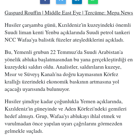
Gaspard Rouffin | Middle East Eye | Tercüme: Mepa News
Husiler çarşamba günü, Kızıldeniz'in kuzeyindeki önemli
Suudi liman kenti Yenbu açıklarında Suudi petrol tankeri
NCC Wafaa'ya balistik füzeler ateşlediklerini açıkladı.
Bu, Yemenli grubun 22 Temmuz'da Suudi Arabistan'a
yönelik abluka başlatmasından bu yana gerçekleştirdiği en
kuzeydeki saldırı oldu. Analistler, saldırıların kuzeye,
Mısır ve Süveyş Kanalı'na doğru kaymasının Körfez
krallığı üzerindeki ekonomik baskının artmasına yol
açacağı uyarısında bulunuyor.
Husiler şimdiye kadar çoğunlukla Yemen açıklarında,
Kızıldeniz'in güneyinde ve Aden Körfezi'ndeki gemileri
hedef almıştı. Grup, Wafaa'yı ablukayı ihlal etmek ve
vurulmadan önce yapılan uyarı çağrılarını görmezden
gelmekle suçladı.