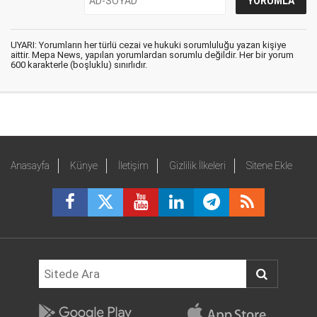
UYARI: Yorumların her türlü cezai ve hukuki sorumluluğu yazan kişiye
aittir. Mepa News, yapılan yorumlardan sorumlu değildir. Her bir yorum
600 karakterle (boşluklu) sınırlıdır.
Anasayfa
Künye
İletişim
Gizlilik İlkeleri
Sitene Ekle