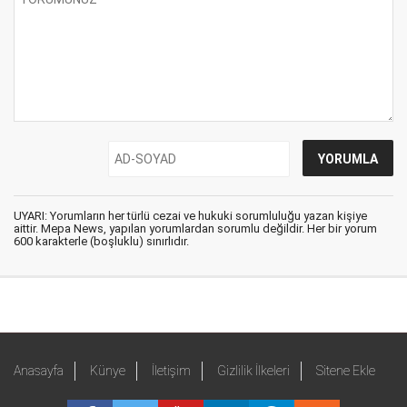
UYARI: Yorumların her türlü cezai ve hukuki sorumluluğu yazan kişiye
aittir. Mepa News, yapılan yorumlardan sorumlu değildir. Her bir yorum
600 karakterle (boşluklu) sınırlıdır.
Anasayfa
Künye
İletişim
Gizlilik İlkeleri
Sitene Ekle