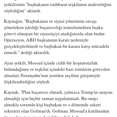
yetkilisinin "başbakanın istihbarat teşkilatını mahvettiğini
söylediğini" aktardı.
Kaynağın, "Başbakanın ve siyasi yönetimin savaşı
yönetirken işlediği başarısızlığı temizlemekten başka
görevi olmayan bir siyasetçiyi atadığınızda olan budur.
Operasyon, ABD başkanının kararı nedeniyle
gerçekleştirilmedi ve başbakan bu karara karşı mücadele
etmedi." dediği aktarıldı.
Aynı yetkili, Mossad içinde ciddi bir hoşnutsuzluk
bulunduğunu ve teşkilat içindeki bazı isimlerin görevden
almaları Netanyahu'nun yeniden seçilme girişimiyle
ilişkilendirdiğini söyledi.
Kaynak, "Plan başarısız olmadı, yalnızca Trump'ın onayını
almadığı için hiçbir zaman uygulanmadı. Bu onayı
almakla sorumlu kişi başbakan ve o dönemde askeri
sekreteri olan Gofman'dı. Gofman, Mossad'a katılmadan
önce planı tamamen destekliyordu" dedi.