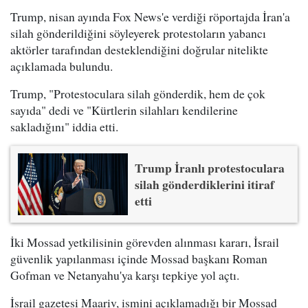
Trump, nisan ayında Fox News'e verdiği röportajda İran'a
silah gönderildiğini söyleyerek protestoların yabancı
aktörler tarafından desteklendiğini doğrular nitelikte
açıklamada bulundu.
Trump, "Protestoculara silah gönderdik, hem de çok
sayıda" dedi ve "Kürtlerin silahları kendilerine
sakladığını" iddia etti.
Trump İranlı protestoculara
silah gönderdiklerini itiraf
etti
İki Mossad yetkilisinin görevden alınması kararı, İsrail
güvenlik yapılanması içinde Mossad başkanı Roman
Gofman ve Netanyahu'ya karşı tepkiye yol açtı.
İsrail gazetesi Maariv, ismini açıklamadığı bir Mossad