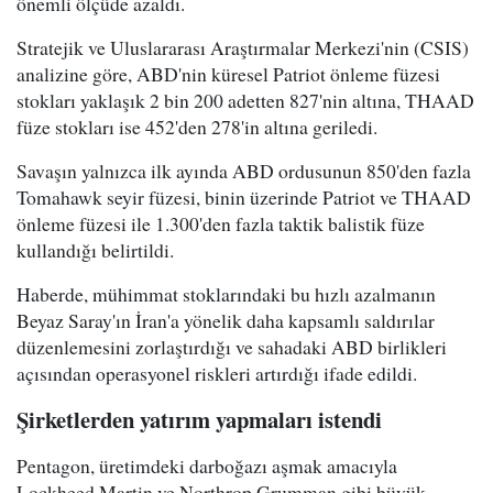
önemli ölçüde azaldı.
Stratejik ve Uluslararası Araştırmalar Merkezi'nin (CSIS)
analizine göre, ABD'nin küresel Patriot önleme füzesi
stokları yaklaşık 2 bin 200 adetten 827'nin altına, THAAD
füze stokları ise 452'den 278'in altına geriledi.
Savaşın yalnızca ilk ayında ABD ordusunun 850'den fazla
Tomahawk seyir füzesi, binin üzerinde Patriot ve THAAD
önleme füzesi ile 1.300'den fazla taktik balistik füze
kullandığı belirtildi.
Haberde, mühimmat stoklarındaki bu hızlı azalmanın
Beyaz Saray'ın İran'a yönelik daha kapsamlı saldırılar
düzenlemesini zorlaştırdığı ve sahadaki ABD birlikleri
açısından operasyonel riskleri artırdığı ifade edildi.
Şirketlerden yatırım yapmaları istendi
Pentagon, üretimdeki darboğazı aşmak amacıyla
Lockheed Martin ve Northrop Grumman gibi büyük