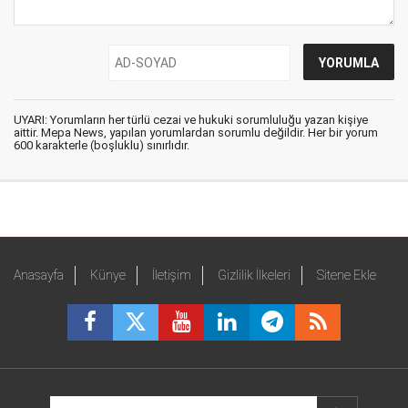
UYARI: Yorumların her türlü cezai ve hukuki sorumluluğu yazan kişiye
aittir. Mepa News, yapılan yorumlardan sorumlu değildir. Her bir yorum
600 karakterle (boşluklu) sınırlıdır.
Anasayfa
Künye
İletişim
Gizlilik İlkeleri
Sitene Ekle