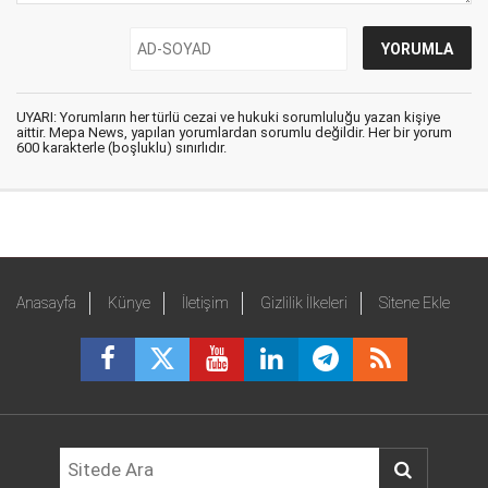
UYARI: Yorumların her türlü cezai ve hukuki sorumluluğu yazan kişiye
aittir. Mepa News, yapılan yorumlardan sorumlu değildir. Her bir yorum
600 karakterle (boşluklu) sınırlıdır.
Anasayfa
Künye
İletişim
Gizlilik İlkeleri
Sitene Ekle