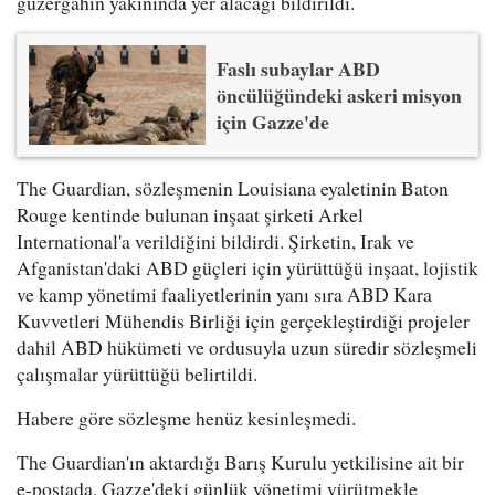
güzergahın yakınında yer alacağı bildirildi.
Faslı subaylar ABD
öncülüğündeki askeri misyon
için Gazze'de
The Guardian, sözleşmenin Louisiana eyaletinin Baton
Rouge kentinde bulunan inşaat şirketi Arkel
International'a verildiğini bildirdi. Şirketin, Irak ve
Afganistan'daki ABD güçleri için yürüttüğü inşaat, lojistik
ve kamp yönetimi faaliyetlerinin yanı sıra ABD Kara
Kuvvetleri Mühendis Birliği için gerçekleştirdiği projeler
dahil ABD hükümeti ve ordusuyla uzun süredir sözleşmeli
çalışmalar yürüttüğü belirtildi.
Habere göre sözleşme henüz kesinleşmedi.
The Guardian'ın aktardığı Barış Kurulu yetkilisine ait bir
e-postada, Gazze'deki günlük yönetimi yürütmekle