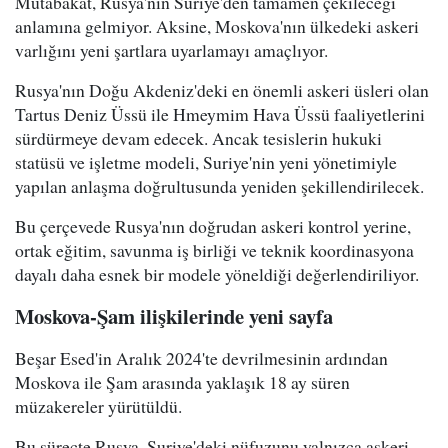
Mutabakat, Rusya'nın Suriye'den tamamen çekileceği
anlamına gelmiyor. Aksine, Moskova'nın ülkedeki askeri
varlığını yeni şartlara uyarlamayı amaçlıyor.
Rusya'nın Doğu Akdeniz'deki en önemli askeri üsleri olan
Tartus Deniz Üssü ile Hmeymim Hava Üssü faaliyetlerini
sürdürmeye devam edecek. Ancak tesislerin hukuki
statüsü ve işletme modeli, Suriye'nin yeni yönetimiyle
yapılan anlaşma doğrultusunda yeniden şekillendirilecek.
Bu çerçevede Rusya'nın doğrudan askeri kontrol yerine,
ortak eğitim, savunma iş birliği ve teknik koordinasyona
dayalı daha esnek bir modele yöneldiği değerlendiriliyor.
Moskova-Şam ilişkilerinde yeni sayfa
Beşar Esed'in Aralık 2024'te devrilmesinin ardından
Moskova ile Şam arasında yaklaşık 18 ay süren
müzakereler yürütüldü.
Bu süreçte Rusya, Suriye'deki nüfuzunu yalnızca askeri