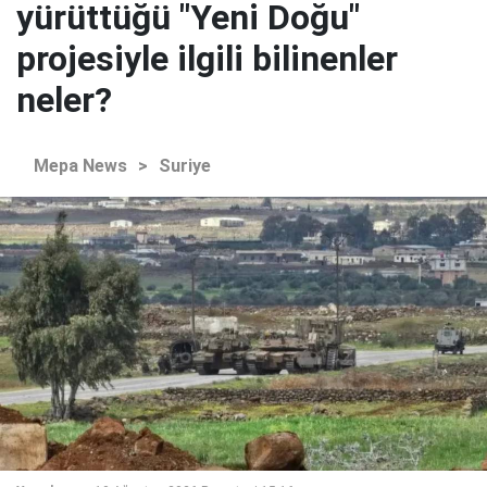
yürüttüğü "Yeni Doğu"
projesiyle ilgili bilinenler
neler?
Mepa News
>
Suriye