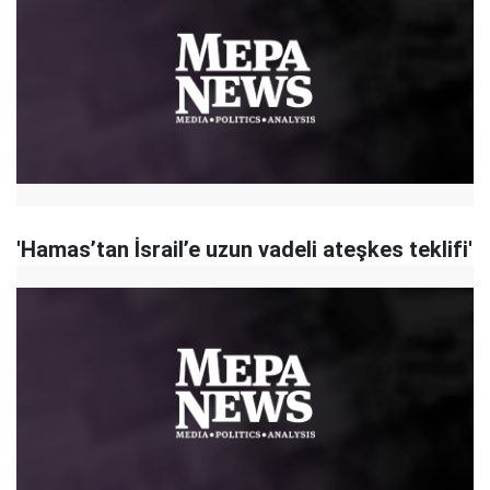
'Hamas’tan İsrail’e uzun vadeli ateşkes teklifi'