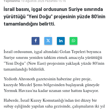
Yayınlanma:
10 Ağustos 2026 Pazartesi 15:16
İsrail basını, işgal ordusunun Suriye sınırında
yürüttüğü "Yeni Doğu" projesinin yüzde 80'inin
tamamlandığını belirtti.
İsrail ordusunun, işgal altındaki Golan Tepeleri boyunca
Suriye sınırını yeniden tahkim etmek amacıyla yürüttüğü
"Yeni Doğu" (New East) projesinin yaklaşık yüzde 80'inin
tamamlandığı bildirildi.
Yedioth Ahronoth gazetesinin haberine göre proje,
kuzeyde Mecdel Şems bölgesinden başlayarak güneyde
Yermuk Havzası'na kadar uzanan sınır hattını kapsıyor.
Haberde, İsrail Kuzey Komutanlığı'ndan üst düzey bir
subay eşliğinde yapılan saha gezisinde, çalışmaların iki yıl