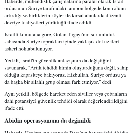
Haberde, mühendislik çalışmalarına paralel olarak İsrail
ordusunun Suriye tarafındaki tampon bölgede kontrolünü
artırdığı ve birliklerin köyler ile kırsal alanlarda düzenli
devriye faaliyetleri yürüttüğü ifade edildi.
İsrailli komutana göre, Golan Tugayı'nın sorumluluk
sahasında Suriye toprakları içinde yaklaşık dokuz ileri
askeri noktabulunuyor.
Yetkili, İsrail'in güvenlik anlayışının da değiştiğini
savunarak, "Artık tehdidi kimin oluşturduğuna değil, sahip
olduğu kapasiteye bakıyoruz. Hizbullah, Suriye ordusu ya
da başka bir silahlı grup olması fark etmiyor." dedi.
Aynı yetkili, bölgede hareket eden siviller veya çobanların
dahi potansiyel güvenlik tehdidi olarak değerlendirildiğini
ifade etti.
Abidin operasyonuna da değinildi
Haberde, Haziran ayı sonunda Dera'nın batısındaki Abidin