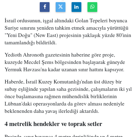
İsrail ordusunun, işgal altındaki Golan Tepeleri boyunca
Suriye sınırını yeniden tahkim etmek amacıyla yürüttüğü
"Yeni Doğu" (New East) projesinin yaklaşık yüzde 80'inin
tamamlandığı bildirildi.
Yedioth Ahronoth gazetesinin haberine göre proje,
kuzeyde Mecdel Şems bölgesinden başlayarak güneyde
Yermuk Havzası'na kadar uzanan sınır hattını kapsıyor.
Haberde, İsrail Kuzey Komutanlığı'ndan üst düzey bir
subay eşliğinde yapılan saha gezisinde, çalışmaların iki yıl
önce başlamasına rağmen mühendislik birliklerinin
Lübnan'daki operasyonlarda da görev alması nedeniyle
beklenenden daha yavaş ilerlediği aktarıldı.
4 metrelik hendekler ve toprak setler
Projede, sınır boyunca 4 metre derinliğinde ve 4 metre