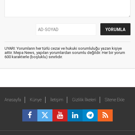
UYARI: Yorumların her türlü cezai ve hukuki sorumluluğu yazan kişiye
aittir. Mepa News, yapılan yorumlardan sorumlu değildir. Her bir yorum
600 karakterle (boşluklu) sınırlıdır.
Anasayfa
Künye
İletişim
Gizlilik İlkeleri
Sitene Ekle