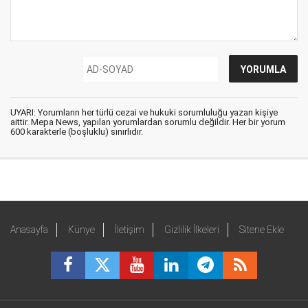
UYARI: Yorumların her türlü cezai ve hukuki sorumluluğu yazan kişiye
aittir. Mepa News, yapılan yorumlardan sorumlu değildir. Her bir yorum
600 karakterle (boşluklu) sınırlıdır.
Anasayfa
Künye
İletişim
Gizlilik İlkeleri
Sitene Ekle