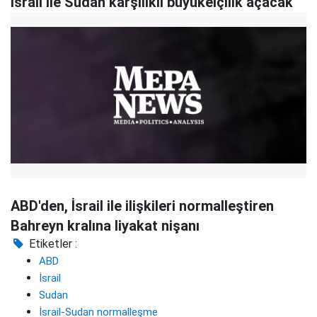
İsrail ile Sudan karşılıklı büyükelçilik açacak
ABD'den, İsrail ile ilişkileri normalleştiren
Bahreyn kralına liyakat nişanı
Etiketler :
ABD
İsrail
Sudan
İsrail-Sudan normalleşme