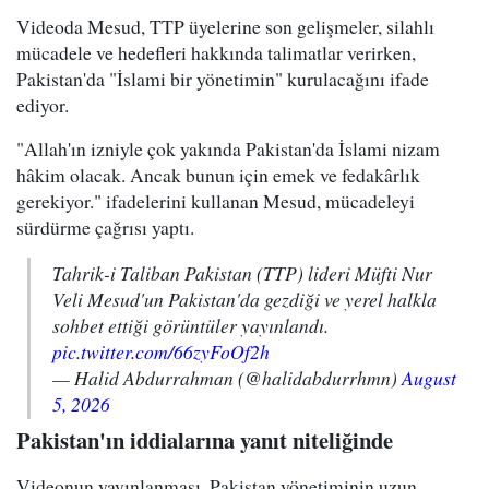
Videoda Mesud, TTP üyelerine son gelişmeler, silahlı
mücadele ve hedefleri hakkında talimatlar verirken,
Pakistan'da "İslami bir yönetimin" kurulacağını ifade
ediyor.
"Allah'ın izniyle çok yakında Pakistan'da İslami nizam
hâkim olacak. Ancak bunun için emek ve fedakârlık
gerekiyor." ifadelerini kullanan Mesud, mücadeleyi
sürdürme çağrısı yaptı.
Tahrik-i Taliban Pakistan (TTP) lideri Müfti Nur
Veli Mesud'un Pakistan'da gezdiği ve yerel halkla
sohbet ettiği görüntüler yayınlandı.
pic.twitter.com/66zyFoOf2h
— Halid Abdurrahman (@halidabdurrhmn)
August
5, 2026
Pakistan'ın iddialarına yanıt niteliğinde
Videonun yayınlanması, Pakistan yönetiminin uzun