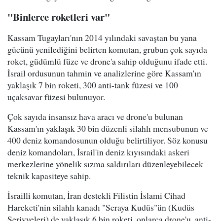
"Binlerce roketleri var"
Kassam Tugayları'nın 2014 yılındaki savaştan bu yana
gücünü yenilediğini belirten komutan, grubun çok sayıda
roket, güdümlü füze ve drone'a sahip olduğunu ifade etti.
İsrail ordusunun tahmin ve analizlerine göre Kassam'ın
yaklaşık 7 bin roketi, 300 anti-tank füzesi ve 100
uçaksavar füzesi bulunuyor.
Çok sayıda insansız hava aracı ve drone'u bulunan
Kassam'ın yaklaşık 30 bin düzenli silahlı mensubunun ve
400 deniz komandosunun olduğu belirtiliyor. Söz konusu
deniz komandoları, İsrail'in deniz kıyısındaki askeri
merkezlerine yönelik sızma saldırıları düzenleyebilecek
teknik kapasiteye sahip.
İsrailli komutan, İran destekli Filistin İslami Cihad
Hareketi'nin silahlı kanadı "Seraya Kudüs"ün (Kudüs
Seriyyeleri) de yaklaşık 6 bin roketi, onlarca drone'u, anti-