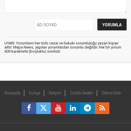
UYARI: Yorumların her türlü cezai ve hukuki sorumluluğu yazan kişiye
aittir. Mepa News, yapılan yorumlardan sorumlu değildir. Her bir yorum
600 karakterle (boşluklu) sınırlıdır.
Anasayfa
Künye
İletişim
Gizlilik İlkeleri
Sitene Ekle