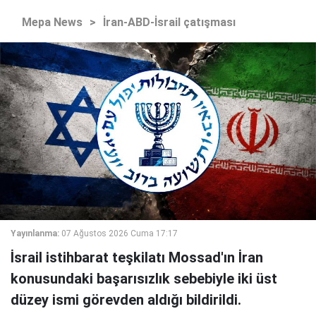
Mepa News
>
İran-ABD-İsrail çatışması
Yayınlanma:
07 Ağustos 2026 Cuma 17:17
İsrail istihbarat teşkilatı Mossad'ın İran
konusundaki başarısızlık sebebiyle iki üst
düzey ismi görevden aldığı bildirildi.