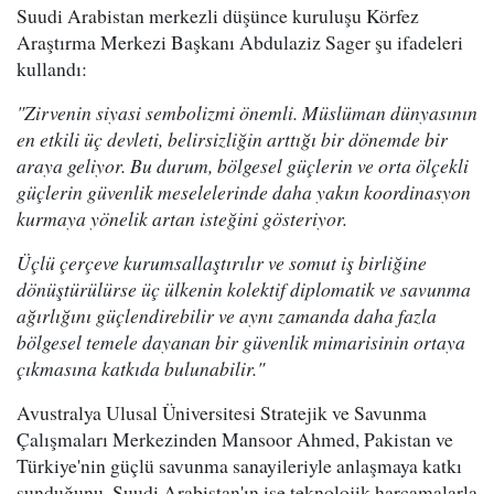
Suudi Arabistan merkezli düşünce kuruluşu Körfez
Araştırma Merkezi Başkanı Abdulaziz Sager şu ifadeleri
kullandı:
"Zirvenin siyasi sembolizmi önemli. Müslüman dünyasının
en etkili üç devleti, belirsizliğin arttığı bir dönemde bir
araya geliyor. Bu durum, bölgesel güçlerin ve orta ölçekli
güçlerin güvenlik meselelerinde daha yakın koordinasyon
kurmaya yönelik artan isteğini gösteriyor.
Üçlü çerçeve kurumsallaştırılır ve somut iş birliğine
dönüştürülürse üç ülkenin kolektif diplomatik ve savunma
ağırlığını güçlendirebilir ve aynı zamanda daha fazla
bölgesel temele dayanan bir güvenlik mimarisinin ortaya
çıkmasına katkıda bulunabilir."
Avustralya Ulusal Üniversitesi Stratejik ve Savunma
Çalışmaları Merkezinden Mansoor Ahmed, Pakistan ve
Türkiye'nin güçlü savunma sanayileriyle anlaşmaya katkı
sunduğunu, Suudi Arabistan'ın ise teknolojik harcamalarla