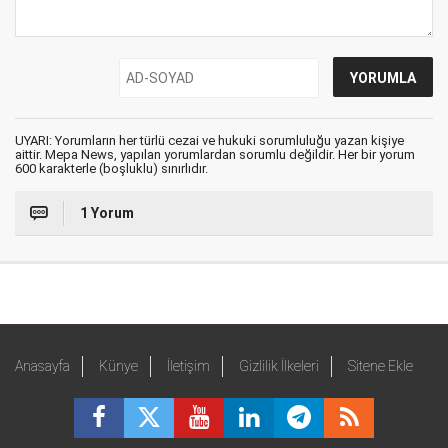
UYARI: Yorumların her türlü cezai ve hukuki sorumluluğu yazan kişiye
aittir. Mepa News, yapılan yorumlardan sorumlu değildir. Her bir yorum
600 karakterle (boşluklu) sınırlıdır.
1 Yorum
Anasayfa
Künye
İletişim
Gizlilik İlkeleri
Sitene Ekle