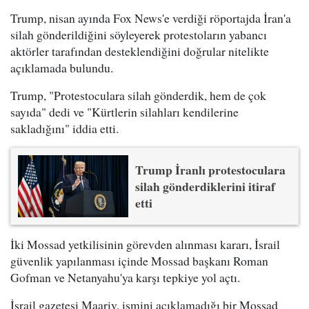
Trump, nisan ayında Fox News'e verdiği röportajda İran'a
silah gönderildiğini söyleyerek protestoların yabancı
aktörler tarafından desteklendiğini doğrular nitelikte
açıklamada bulundu.
Trump, "Protestoculara silah gönderdik, hem de çok
sayıda" dedi ve "Kürtlerin silahları kendilerine
sakladığını" iddia etti.
Trump İranlı protestoculara
silah gönderdiklerini itiraf
etti
İki Mossad yetkilisinin görevden alınması kararı, İsrail
güvenlik yapılanması içinde Mossad başkanı Roman
Gofman ve Netanyahu'ya karşı tepkiye yol açtı.
İsrail gazetesi Maariv, ismini açıklamadığı bir Mossad