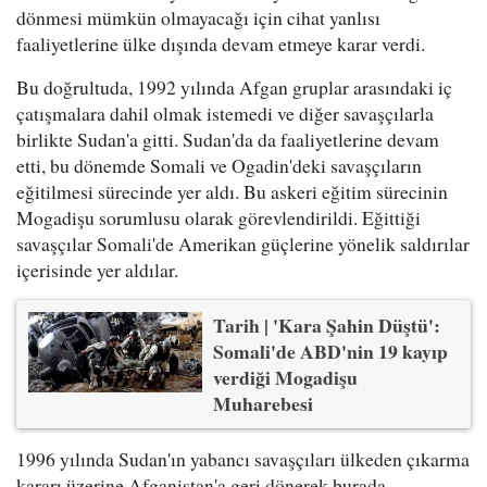
dönmesi mümkün olmayacağı için cihat yanlısı
faaliyetlerine ülke dışında devam etmeye karar verdi.
Bu doğrultuda, 1992 yılında Afgan gruplar arasındaki iç
çatışmalara dahil olmak istemedi ve diğer savaşçılarla
birlikte Sudan'a gitti. Sudan'da da faaliyetlerine devam
etti, bu dönemde Somali ve Ogadin'deki savaşçıların
eğitilmesi sürecinde yer aldı. Bu askeri eğitim sürecinin
Mogadişu sorumlusu olarak görevlendirildi. Eğittiği
savaşçılar Somali'de Amerikan güçlerine yönelik saldırılar
içerisinde yer aldılar.
Tarih | 'Kara Şahin Düştü':
Somali'de ABD'nin 19 kayıp
verdiği Mogadişu
Muharebesi
1996 yılında Sudan'ın yabancı savaşçıları ülkeden çıkarma
kararı üzerine Afganistan'a geri dönerek burada