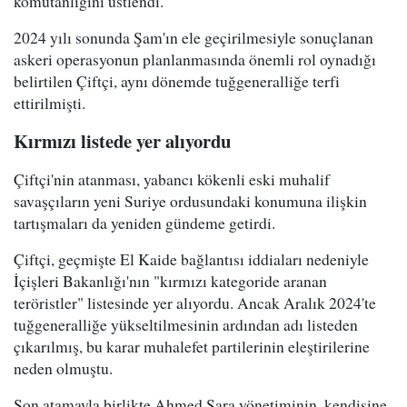
komutanlığını üstlendi.
2024 yılı sonunda Şam'ın ele geçirilmesiyle sonuçlanan
askeri operasyonun planlanmasında önemli rol oynadığı
belirtilen Çiftçi, aynı dönemde tuğgeneralliğe terfi
ettirilmişti.
Kırmızı listede yer alıyordu
Çiftçi'nin atanması, yabancı kökenli eski muhalif
savaşçıların yeni Suriye ordusundaki konumuna ilişkin
tartışmaları da yeniden gündeme getirdi.
Çiftçi, geçmişte El Kaide bağlantısı iddiaları nedeniyle
İçişleri Bakanlığı'nın "kırmızı kategoride aranan
teröristler" listesinde yer alıyordu. Ancak Aralık 2024'te
tuğgeneralliğe yükseltilmesinin ardından adı listeden
çıkarılmış, bu karar muhalefet partilerinin eleştirilerine
neden olmuştu.
Son atamayla birlikte Ahmed Şara yönetiminin, kendisine