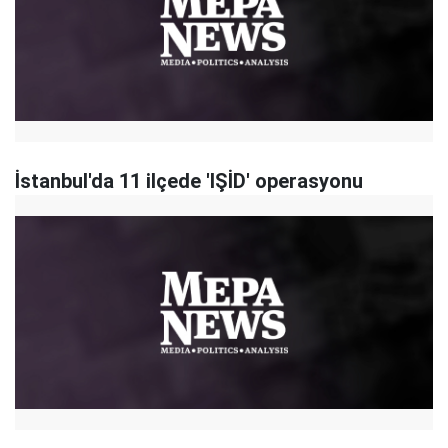
İstanbul'da 11 ilçede 'IŞİD' operasyonu