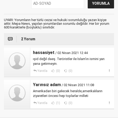
UYARI: Yorumların her türlü cezai ve hukuki sorumluluğu yazan kişiye
aittir. Mepa News, yapılan yorumlardan sorumlu değildir. Her bir yorum
600 karakterle (boşluklu) sınırlıdır.
2 Yorum
hassasiyet
/ 02 Nisan 2021 12:44
ışid değil daeş. Teröristler ile İslam'ın ismini yan
yana getirmeyin.
Yanıtla
(0)
(0)
Yarınsız adam
/ 02 Nisan 2021 11:08
Amerikadan biri gelecek heralde,amerikalıların
ziyaretleri öncesi hep toplarlar milleti
Yanıtla
(1)
(0)