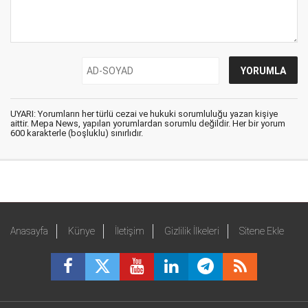
UYARI: Yorumların her türlü cezai ve hukuki sorumluluğu yazan kişiye
aittir. Mepa News, yapılan yorumlardan sorumlu değildir. Her bir yorum
600 karakterle (boşluklu) sınırlıdır.
Anasayfa
Künye
İletişim
Gizlilik İlkeleri
Sitene Ekle