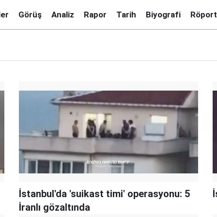
ler
Görüş
Analiz
Rapor
Tarih
Biyografi
Röport
İstanbul'da 'suikast timi' operasyonu: 5
İ
İranlı gözaltında