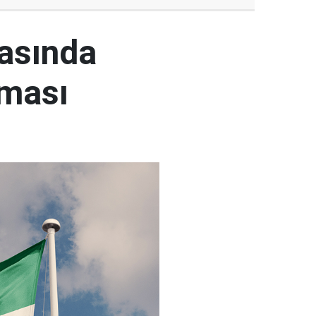
rasında
şması