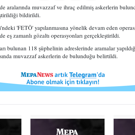
lde aralarında muvazzaf ve ihraç edilmiş askerlerin bulun
rildiği bildirildi.
ri'ndeki 'FETÖ' yapılanmasına yönelik devam eden opera
de eş zamanlı gözaltı operasyonları gerçekleştirildi.
arı bulunan 118 şüphelinin adreslerinde aramalar yapıldı
asında muvazzaf askerlerin de bulunduğu belirtildi.