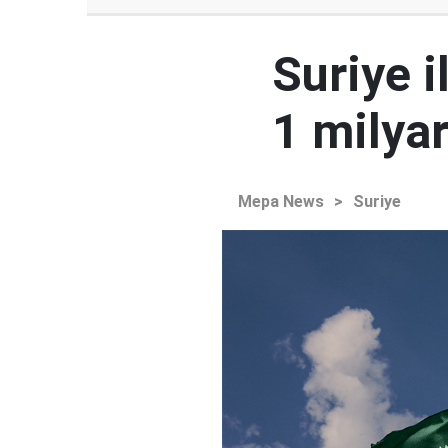
Suriye i
1 milyar
Mepa News
>
Suriye