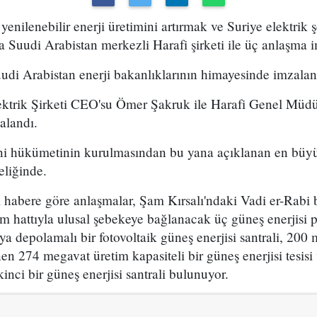
 yenilenebilir enerji üretimini artırmak ve Suriye elektrik ş
Suudi Arabistan merkezli Harafi şirketi ile üç anlaşma i
udi Arabistan enerji bakanlıklarının himayesinde imzalan
ektrik Şirketi CEO'su Ömer Şakruk ile Harafi Genel Müdü
alandı.
eni hükümetinin kurulmasından bu yana açıklanan en büyük
eliğinde.
ı habere göre anlaşmalar, Şam Kırsalı'ndaki Vadi er-Rabi
im hattıyla ulusal şebekeye bağlanacak üç güneş enerjisi p
ya depolamalı bir fotovoltaik güneş enerjisi santrali, 200 
nen 274 megavat üretim kapasiteli bir güneş enerjisi tesis
kinci bir güneş enerjisi santrali bulunuyor.