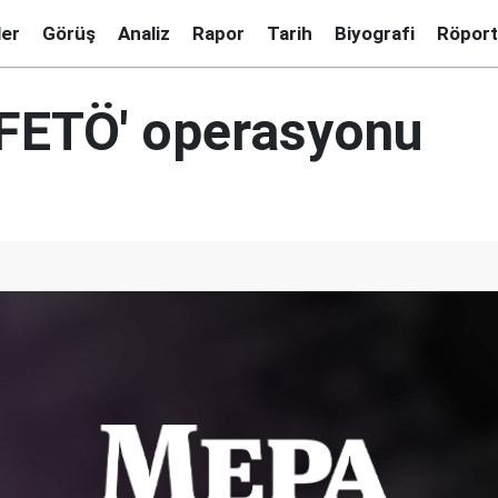
ler
Görüş
Analiz
Rapor
Tarih
Biyografi
Röport
'FETÖ' operasyonu