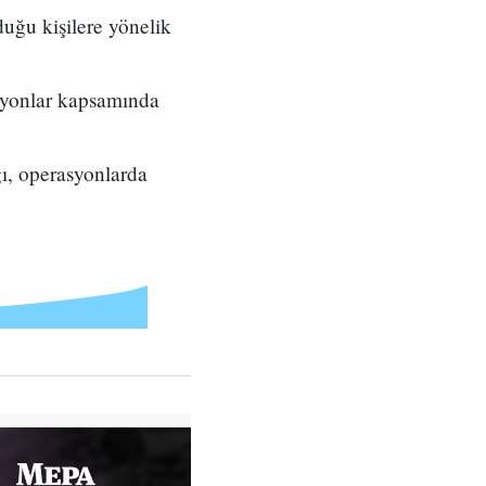
duğu kişilere yönelik
syonlar kapsamında
ğı, operasyonlarda