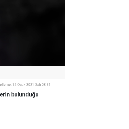
elleme:
12 Ocak 2021 Salı 08:31
lerin bulunduğu