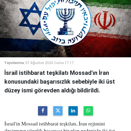
Yayınlanma:
07 Ağustos 2026 Cuma 17:17
İsrail istihbarat teşkilatı Mossad'ın İran
konusundaki başarısızlık sebebiyle iki üst
düzey ismi görevden aldığı bildirildi.
İsrail'in Mossad istihbarat teşkilatı, İran rejimini
devirmeye yönelik başarısız bir plan nedeniyle iki üst