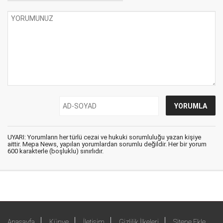
UYARI: Yorumların her türlü cezai ve hukuki sorumluluğu yazan kişiye
aittir. Mepa News, yapılan yorumlardan sorumlu değildir. Her bir yorum
600 karakterle (boşluklu) sınırlıdır.
Anasayfa
Künye
İletişim
Gizlilik İlkeleri
Sitene Ekle