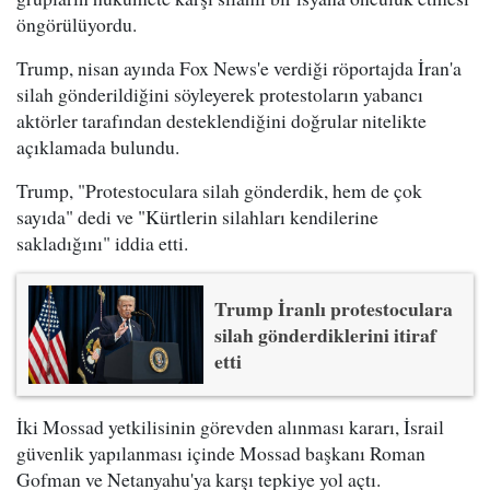
öngörülüyordu.
Trump, nisan ayında Fox News'e verdiği röportajda İran'a
silah gönderildiğini söyleyerek protestoların yabancı
aktörler tarafından desteklendiğini doğrular nitelikte
açıklamada bulundu.
Trump, "Protestoculara silah gönderdik, hem de çok
sayıda" dedi ve "Kürtlerin silahları kendilerine
sakladığını" iddia etti.
Trump İranlı protestoculara
silah gönderdiklerini itiraf
etti
İki Mossad yetkilisinin görevden alınması kararı, İsrail
güvenlik yapılanması içinde Mossad başkanı Roman
Gofman ve Netanyahu'ya karşı tepkiye yol açtı.