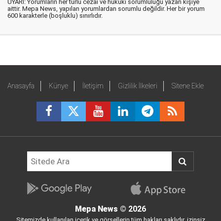
UYARI: Yorumların her türlü cezai ve hukuki sorumluluğu yazan kişiye
aittir. Mepa News, yapılan yorumlardan sorumlu değildir. Her bir yorum
600 karakterle (boşluklu) sınırlıdır.
Anasayfa
Künye
İletişim
Gizlilik İlkeleri
Sitene Ekle
Mepa News
© 2026
Sitemizde kullanılan içerik ve görsellerin tüm hakları saklıdır, izinsiz