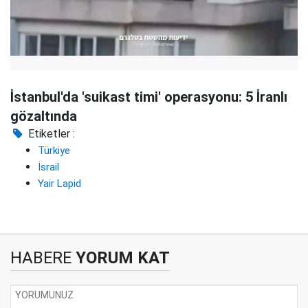
İstanbul'da 'suikast timi' operasyonu: 5 İranlı
gözaltında
Etiketler :
Türkiye
İsrail
Yair Lapid
HABERE
YORUM KAT