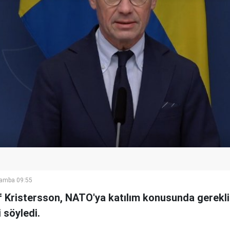
şamba 09:55
f Kristersson, NATO'ya katılım konusunda gerekli
i söyledi.