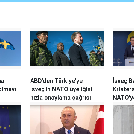
na
ABD'den Türkiye'ye
İsveç B
olmayı
İsveç'in NATO üyeliğini
Krister
hızla onaylama çağrısı
NATO'y
katılabil