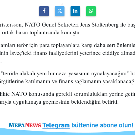
ristersson, NATO Genel Sekreteri Jens Stoltenberg ile b
ortak basın toplantısında konuştu.
amları terör için para toplayanlara karşı daha sert önleml
nin İsveç'teki finans faaliyetlerini yeterince ciddiye alm
.
"terörle alakalı yeni bir ceza yasasının oynalayacağını" ha
r örgütlerine katılmanın ve finans sağlamanın yasaklanacağı
irlikte NATO konusunda gerekli sorumlulukları yerine geti
arıyla uygulamaya geçmesinin beklendiğini belirtti.