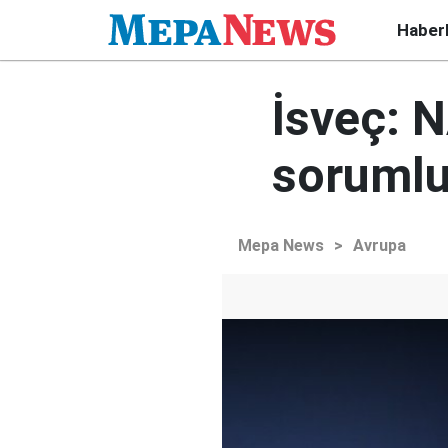
Haber
İsveç: 
sorumlul
Mepa News
>
Avrupa