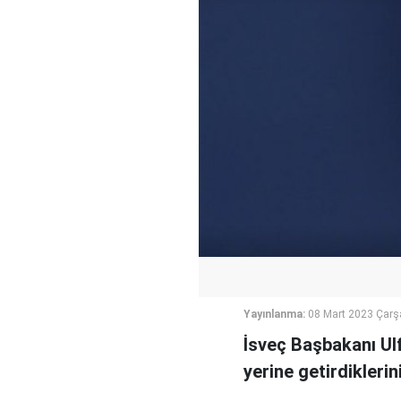
Yayınlanma:
08 Mart 2023 Çar
İsveç Başbakanı Ul
yerine getirdiklerin