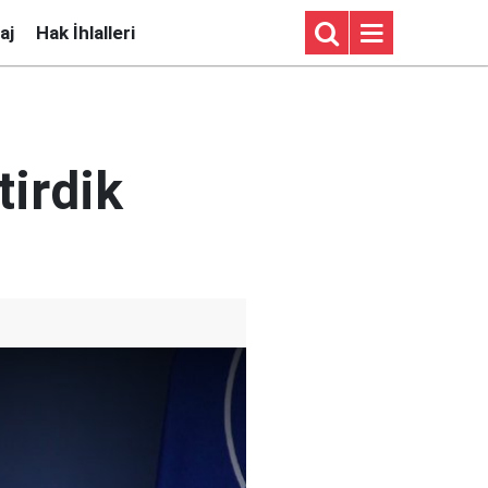
aj
Hak İhlalleri
tirdik