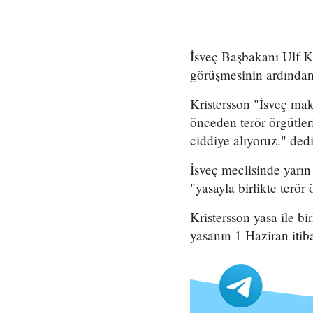
İsveç Başbakanı Ulf K
görüşmesinin ardından 
Kristersson "İsveç mak
önceden terör örgütleri
ciddiye alıyoruz." dedi
İsveç meclisinde yarın 
"yasayla birlikte terö
Kristersson yasa ile b
yasanın 1 Haziran itib