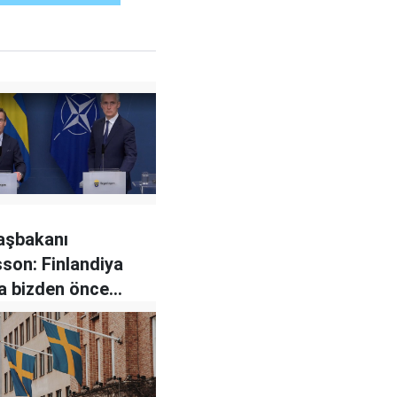
aşbakanı
sson: Finlandiya
a bizden önce
ir