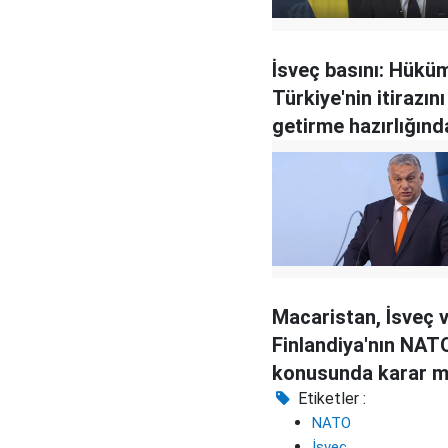
İsveç basını: Hükü
Türkiye'nin itirazını
getirme hazırlığınd
Macaristan, İsveç 
Finlandiya'nın NATO
konusunda karar m
değiştiriyor?
Etiketler :
NATO
İsveç