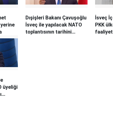
met
Dışişleri Bakanı Çavuşoğlu
İsveç İç
 yerine
İsveç ile yapılacak NATO
PKK ülk
a
toplantısının tarihini
faaliye
açıkladı
veriyor
ve
 üyeliği
ı