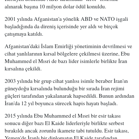
alınarak başına 10 milyon dolar ödül konuldu.
2001 yılında Afganistan'a yönelik ABD ve NATO işgali
başladığında da direniş içerisinde yer aldı ve birçok
çatışmaya katıldı.
Afganistan'daki İslam Emirliği yönetiminin devrilmesi ve
cihat yanlılarının kırsal bölgelere çekilmesi üzerine, Ebu
Muhammed el Mısri de bazı lider isimlerle birlikte İran
kırsalına çekildi.
2003 yılında bir grup cihat yanlısı isimle beraber İran'ın
güneydoğu kırsalında bulunduğu bir sırada İran rejimi
güçleri tarafından yakalanarak hapsedildi. Bunun ardından
İran'da 12 yıl boyunca sürecek hapis hayatı başladı.
2015 yılında Ebu Muhammed el Mısri bir esir takası
sonucu diğer bazı El Kaide liderleriyle birlikte serbest
bırakıldı ancak zorunlu ikamete tabi tutuldu. Esir takası,
Yemen'de İranlı bir diplomatın El Kaide tarafından