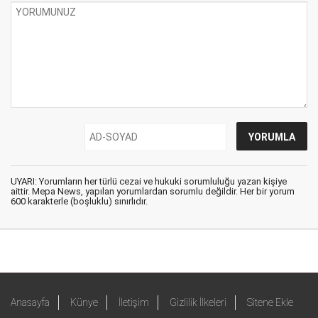
UYARI: Yorumların her türlü cezai ve hukuki sorumluluğu yazan kişiye
aittir. Mepa News, yapılan yorumlardan sorumlu değildir. Her bir yorum
600 karakterle (boşluklu) sınırlıdır.
Anasayfa
Künye
İletişim
Gizlilik İlkeleri
Sitene Ekle