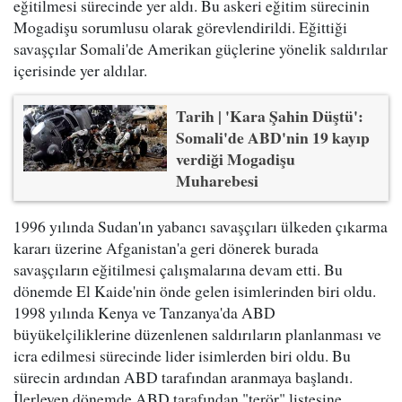
eğitilmesi sürecinde yer aldı. Bu askeri eğitim sürecinin
Mogadişu sorumlusu olarak görevlendirildi. Eğittiği
savaşçılar Somali'de Amerikan güçlerine yönelik saldırılar
içerisinde yer aldılar.
Tarih | 'Kara Şahin Düştü':
Somali'de ABD'nin 19 kayıp
verdiği Mogadişu
Muharebesi
1996 yılında Sudan'ın yabancı savaşçıları ülkeden çıkarma
kararı üzerine Afganistan'a geri dönerek burada
savaşçıların eğitilmesi çalışmalarına devam etti. Bu
dönemde El Kaide'nin önde gelen isimlerinden biri oldu.
1998 yılında Kenya ve Tanzanya'da ABD
büyükelçiliklerine düzenlenen saldırıların planlanması ve
icra edilmesi sürecinde lider isimlerden biri oldu. Bu
sürecin ardından ABD tarafından aranmaya başlandı.
İlerleyen dönemde ABD tarafından "terör" listesine