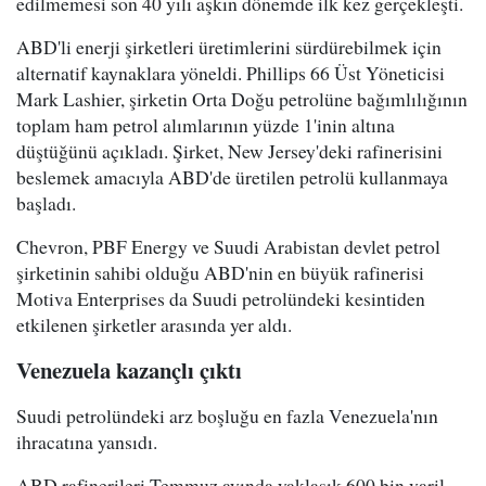
edilmemesi son 40 yılı aşkın dönemde ilk kez gerçekleşti.
ABD'li enerji şirketleri üretimlerini sürdürebilmek için
alternatif kaynaklara yöneldi. Phillips 66 Üst Yöneticisi
Mark Lashier, şirketin Orta Doğu petrolüne bağımlılığının
toplam ham petrol alımlarının yüzde 1'inin altına
düştüğünü açıkladı. Şirket, New Jersey'deki rafinerisini
beslemek amacıyla ABD'de üretilen petrolü kullanmaya
başladı.
Chevron, PBF Energy ve Suudi Arabistan devlet petrol
şirketinin sahibi olduğu ABD'nin en büyük rafinerisi
Motiva Enterprises da Suudi petrolündeki kesintiden
etkilenen şirketler arasında yer aldı.
Venezuela kazançlı çıktı
Suudi petrolündeki arz boşluğu en fazla Venezuela'nın
ihracatına yansıdı.
ABD rafinerileri Temmuz ayında yaklaşık 600 bin varil