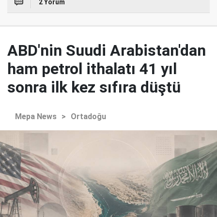
2 Yorum
ABD'nin Suudi Arabistan'dan
ham petrol ithalatı 41 yıl
sonra ilk kez sıfıra düştü
Mepa News
>
Ortadoğu