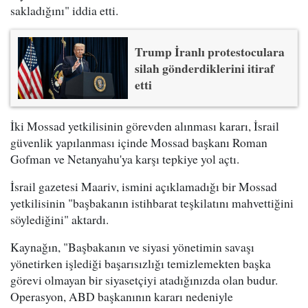
sakladığını" iddia etti.
Trump İranlı protestoculara
silah gönderdiklerini itiraf
etti
İki Mossad yetkilisinin görevden alınması kararı, İsrail
güvenlik yapılanması içinde Mossad başkanı Roman
Gofman ve Netanyahu'ya karşı tepkiye yol açtı.
İsrail gazetesi Maariv, ismini açıklamadığı bir Mossad
yetkilisinin "başbakanın istihbarat teşkilatını mahvettiğini
söylediğini" aktardı.
Kaynağın, "Başbakanın ve siyasi yönetimin savaşı
yönetirken işlediği başarısızlığı temizlemekten başka
görevi olmayan bir siyasetçiyi atadığınızda olan budur.
Operasyon, ABD başkanının kararı nedeniyle