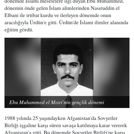
dönemde İslami meselelere ilgi duyan Ebu Muhammed,
dönemin önde gelen İslam alimlerinden Nasıruddin el
Elbani ile irtibat kurdu ve ilerleyen dönemde onun
aracılığıyla Ürdün'e gitti. Ürdün'de İslami ilimler alanında
eğitim gördü.
Ebu Muhammed el Mısri'nin gençlik dönemi
1988 yılında 25 yaşındayken Afganistan'da Sovyetler
Birliği işgaline karşı süren savaşa katılmaya karar vererek
Afganistan'a gitti. Bu dönemde Sovyetler Birliği'ne karşı